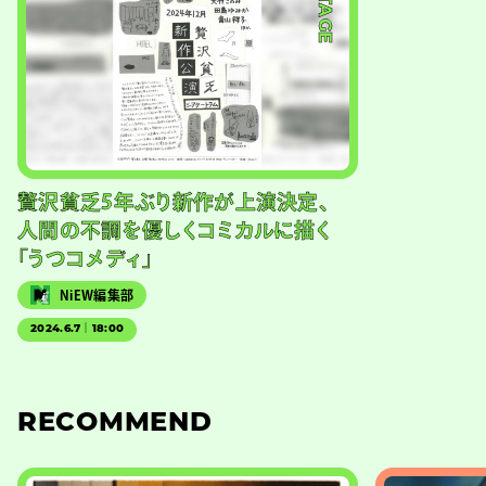
#STAGE
贅沢貧乏5年ぶり新作が上演決定、
人間の不調を優しくコミカルに描く
「うつコメディ」
NiEW編集部
2024.6.7｜18:00
RECOMMEND