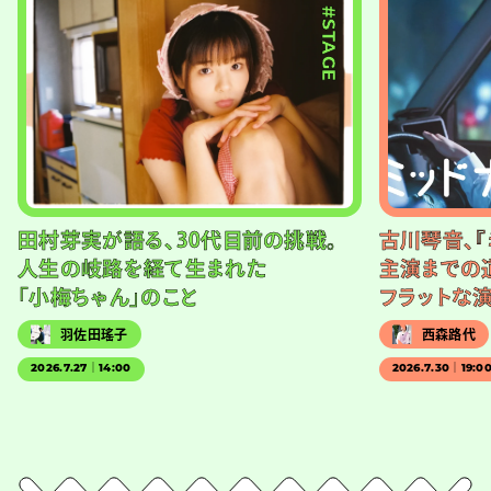
#STAGE
田村芽実が語る、30代目前の挑戦。
古川琴音、『
人生の岐路を経て生まれた
主演までの
「小梅ちゃん」のこと
フラットな
羽佐田瑤子
西森路代
2026.7.27｜14:00
2026.7.30｜19:0