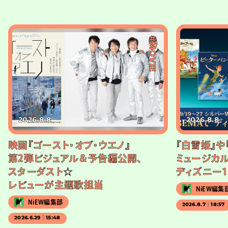
#MOVIE
2026.8.8
2026.8.8
映画『ゴースト・オブ・ウエノ』
『白雪姫』や
第2弾ビジュアル＆予告編公開、
ミュージカル
スターダスト☆
ディズニー1
レビューが主題歌担当
NiEW編集
NiEW編集部
2026.8.7｜18:57
2026.6.29｜15:48