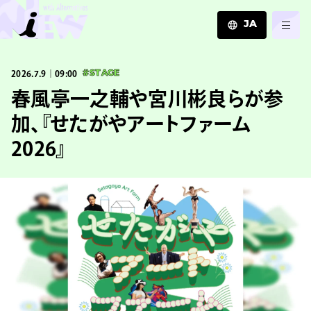
JA
JA
2026.7.9｜09:00
#STAGE
EN
ZH
春風亭一之輔や宮川彬良らが参
加、『せたがやアートファーム
2026』