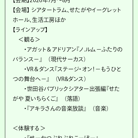
【会期】2026年7月〜8月
【会場】 シアタートラム、せたがやイーグレット
ホール、生活工房ほか
【ラインアップ】
＜観る＞
・アガット＆アドリアン『ノ.ルム－ふたりの
バランス－』 （現代サーカス）
・VR＆ダンス『ステージ・オン！－もうひと
つの舞台へ－』 （VR&ダンス）
・世田谷パブリックシアター出張編『せた
がや 夏いちらくご』 （落語）
・『アキラさんの音楽放談』 （音楽）
＜体験する＞