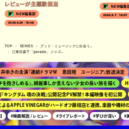
レビューが主題歌担当
NiEW編集
NiEW編集部
2026.8.7｜18:57
2026.6.29｜15:48
TOP
SERIES
グッド・ミュージックに出会う場所
江東区森下「parade」 ジャズ喫茶よりも軽やかで、芯が通った選曲の魅力
主演『連続ドラマＷ 恩田陸 ユージニア』放送決定
『Ｔシャ
しめる』、綺麗事しか言えない少女の長い旅を描く
HIMEH
グダム 魂の決戦』公開記念PV解禁！ 本編映像を初公開
京都『ボ
PPLE VINEGARがハードオフ藤枝店と連携、楽器や機材の買
#映画解説 / レビュー
#ライブレポート
#学びが深い
#美術展・