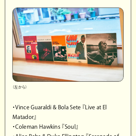
（左から）
・Vince Guaraldi & Bola Sete 『Live at El
Matador』
・Coleman Hawkins 『Soul』