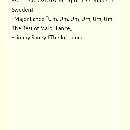
・Alice Babs & Duke Ellington 『Serenade of
Sweden』
・Major Lance 『Um, Um, Um, Um, Um, Um:
The Best of Major Lance』
・Jimmy Raney 『The Influence』