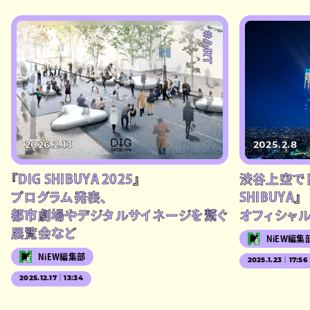
#ART
2026.2.13
2025.2.8
『DIG SHIBUYA 2025』
渋谷上空でド
プログラム発表、
SHIBUYA』
都市劇場やデジタルサイネージを繋ぐ
オフィシャ
展覧会など
NiEW編集
NiEW編集部
2025.1.23｜17:56
2025.12.17｜13:34