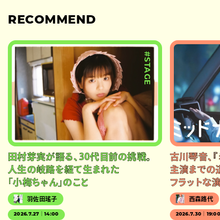
RECOMMEND
#STAGE
田村芽実が語る、30代目前の挑戦。
古川琴音、『
人生の岐路を経て生まれた
主演までの
「小梅ちゃん」のこと
フラットな
羽佐田瑤子
西森路代
2026.7.27｜14:00
2026.7.30｜19:0