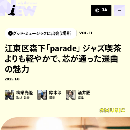
JA
JA
EN
グッド・ミュージックに出会う場所
VOL. 11
ZH
江東区森下「parade」 ジャズ喫茶
よりも軽やかで、芯が通った選曲
の魅力
2025.1.8
柳樂光隆
鈴木渉
酒井匠
取材・執筆
撮影
編集
#MUSIC