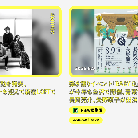
#MUSIC
2026.8.9
再始動を発表、
弾き語りイベント『BABY Q
を迎えて新宿LOFTで
が今年も金沢で開催、青葉
長岡亮介、矢野顕子が出演
NiEW編集部
2026.4.9｜19:00