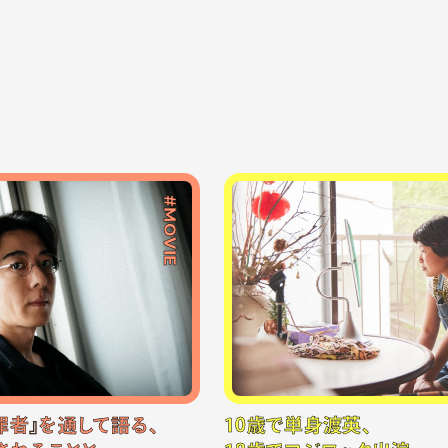
#MOVIE
罪者』を通して語る、
10歳で単身渡英、