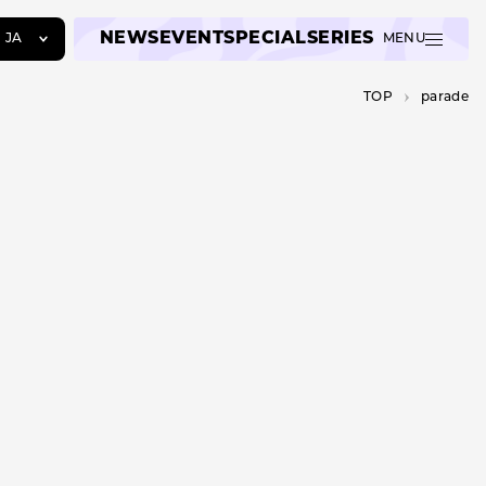
NEWS
EVENT
SPECIAL
SERIES
JA
MENU
JA
TOP
parade
EN
ZH