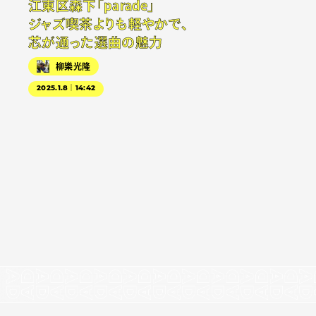
江東区森下「parade」
ジャズ喫茶よりも軽やかで、
芯が通った選曲の魅力
柳樂光隆
2025.1.8｜14:42