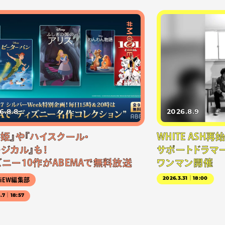
#MOVIE
6.8.8
2026.8.9
雪姫』や『ハイスクール・
WHITE ASH
ジカル』も！
サポートドラマー
ズニー10作がABEMAで無料放送
ワンマン開催
2026.3.31｜18:00
NiEW編集部
8.7｜18:57