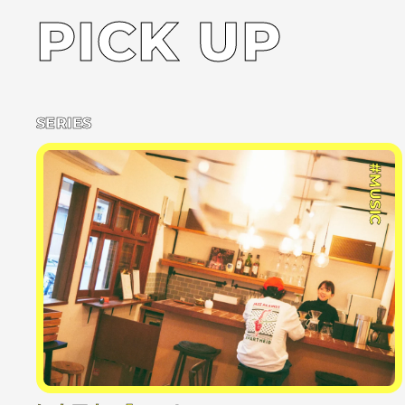
PICK UP
SERIES
#MUSIC