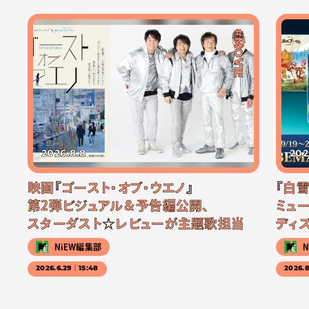
#MOVIE
2026.8.8
202
映画『ゴースト・オブ・ウエノ』
『白
第2弾ビジュアル＆予告編公開、
ミュー
スターダスト☆レビューが主題歌担当
ディ
NiEW編集部
2026.6.29｜15:48
2026.