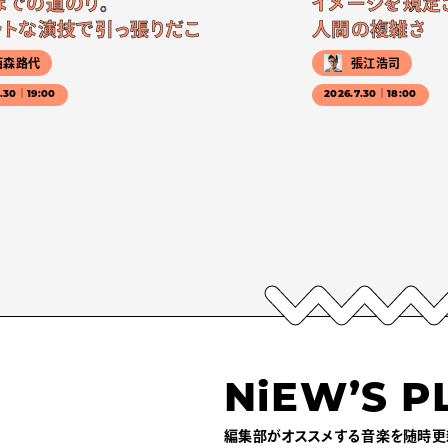
までの道のり。
イメージを規定
ットな演技で引っ張りだこ
人間の複雑さ
西森路代
張江浩司
7.30｜19:00
2026.7.30｜18:00
NiEW’S P
編集部がオススメする音楽を随時更