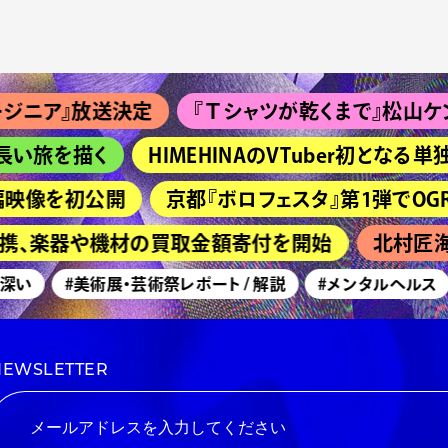
ア』放送決定
『Ｔシャツが乾くまで』松山ケンイチ＆
旅を描く
HIMEHINAのVTuber初となる単独
映像を初公開
京都『ボロフェスタ』第1弾でOGRE YOU 
連携、楽器や機材の買取金額寄付を開始
北村匠海主
い
#美術展・芸術祭レポート / 解説
#メンタルヘルス
NEWSLETTER