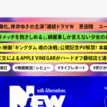
、岸井ゆきの主演『連続ドラマＷ 恩田陸 ユージニ
ッチを抱きしめる』、綺麗事しか言えない少女の長い
画『キングダム 魂の決戦』公開記念PV解禁！ 本編
によるAPPLE VINEGARがハードオフ藤枝店と
日
#映画解説 / レビュー
#ライブレポート
#学びが深