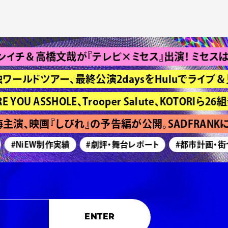
高橋文哉が『テレビ×ミセス』出演！ ミセスは“Bran
ワールドツアー、最終公演2daysをHuluでライブ＆見
ASSHOLE、Trooper Salute、KOTORIら26組発
演、映画『しびれ』の予告編が公開。SADFRANKに
#NiEW制作実績
#劇評・舞台レポート
#都市計画・街づく
ENTER