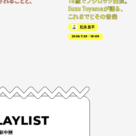
されることと、
18歳でフジロック出演。
Suzu Toyamaが語る、
これまでとその音楽
松永良平
2026.7.29｜18:00
LAYLIST
新中🆕