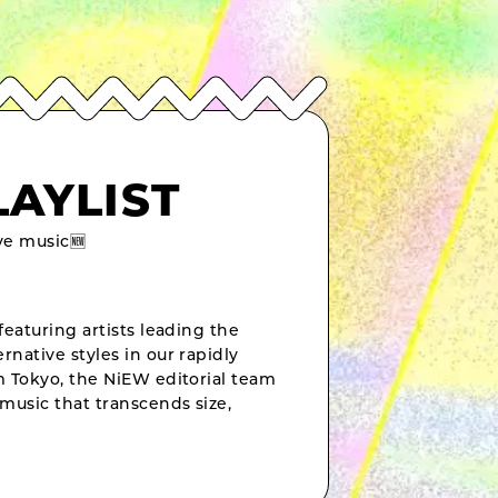
LAYLIST
e music🆕
featuring artists leading the
rnative styles in our rapidly
om Tokyo, the NiEW editorial team
music that transcends size,