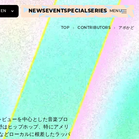
NEWS
EVENT
SPECIAL
SERIES
EN
MENU
JA
TOP
C­O­N­T­R­I­B­U­T­O­R­S
アボかど
EN
ZH
のレビューを中心とした音楽ブロ
分野はヒップホップ、特にアメリ
Bなどローカルに根差したラッパ