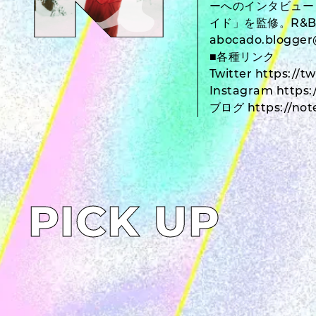
ーへのインタビューも
イド」を監修。R&B
abocado.blog
■各種リンク
Twitter https://t
Instagram https
ブログ https://not
PICK UP