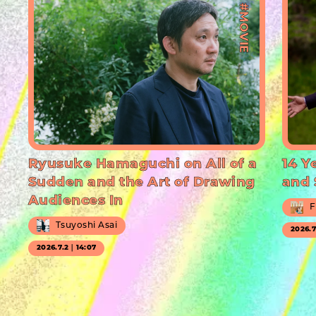
#MOVIE
Ryusuke Hamaguchi on All of a
14 Y
Sudden and the Art of Drawing
and 
Audiences In
F
Tsuyoshi Asai
2026.
2026.7.2｜14:07