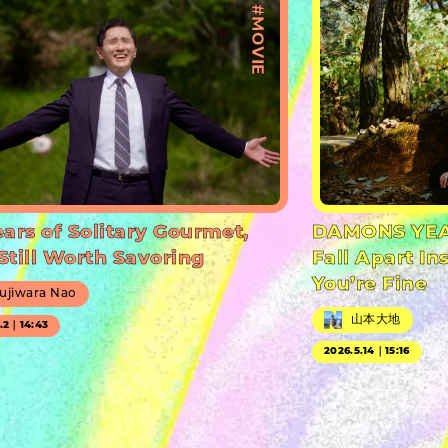
#MOVIE
ears of Solitary Gourmet,
DAMONS YEA
Still Worth Savoring
Fall Apart In
You’re Fine
ujiwara Nao
山本大地
7.2｜14:43
2026.5.14｜15:16