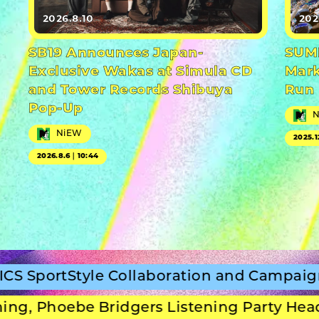
2026.8.10
202
SB19 Announces Japan-
SUMM
Exclusive Wakas at Simula CD
Mark
and Tower Records Shibuya
Run
Pop-Up
NiEW
2025.1
2026.8.6｜10:44
tyle Collaboration and Campaign Film
ebe Bridgers Listening Party Headline Se