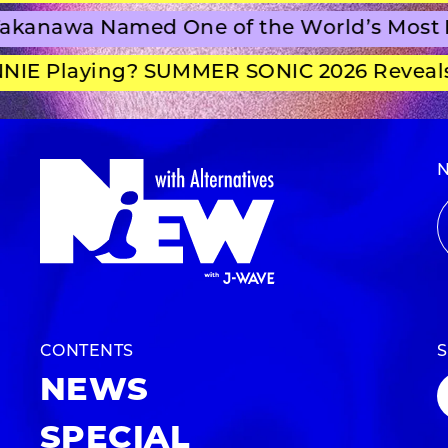
a Named One of the World’s Most Beauti
laying? SUMMER SONIC 2026 Reveals Set 
CONTENTS
NEWS
SPECIAL