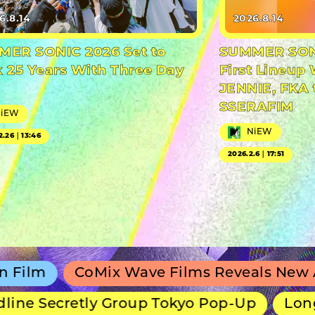
6.8.14
2026.8.14
ER SONIC 2026 Set to
SUMMER SONI
 25 Years With Three Day
First Lineup 
JENNIE, FKA 
SSERAFIM
NiEW
NiEW
2.26｜13:46
2026.2.6｜17:51
CoMix Wave Films Reveals New Anime Shi
cretly Group Tokyo Pop-Up
Long-Running