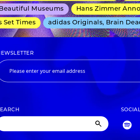
ful Museums
Hans Zimmer Announces S
Times
adidas Originals, Brain Dead and 
NEWSLETTER
SEARCH
SOCIA