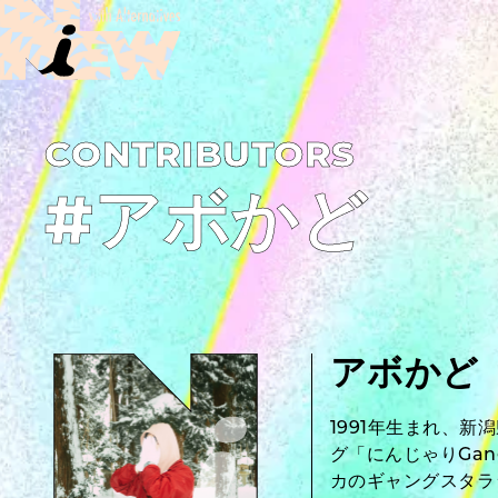
C­O­N­T­R­I­B­U­T­O­R­S
#アボかど
アボかど
1991年生まれ、
グ「にんじゃりGa
カのギャングスタラ