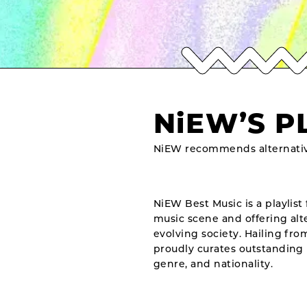
NiEW’S P
NiEW recommends alternativ
NiEW Best Music is a playlist 
music scene and offering alte
evolving society. Hailing fr
proudly curates outstanding 
genre, and nationality.