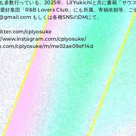
多数行っている。2025年、Lil'Yukichiと共に書籍「
愛好集団「R&B Lovers Club」にも所属。寄稿依頼等、ご
ger@gmail.com もしくは各種SNSのDMにて。
witter.com/cplyosuke
://www.instagram.com/cplyosuke/
e.com/cplyosuke/m/me02ae09ef14d