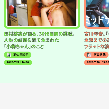
田村芽実が語る、30代目前の挑戦。
古川琴音、『
人生の岐路を経て生まれた
主演までの
「小梅ちゃん」のこと
フラットな
羽佐田瑤子
西森路代
2026.7.27｜14:00
2026.7.30｜19:0