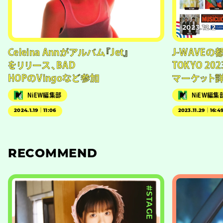
2023.12.2
Celeina Annがアルバム『Jet』
J-WAVEの
をリリース、BAD
TOKYO 202
HOPのVingoなど参加
マーケット
NiEW編集部
NiEW編集
2024.1.19｜11:06
2023.11.29｜16:4
RECOMMEND
#STAGE