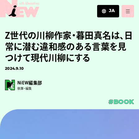
JA
JA
Z世代の川柳作家・暮田真名は、日
EN
ZH
常に潜む違和感のある言葉を見
つけて現代川柳にする
2024.9.10
NiEW編集部
執筆・編集
#BOOK