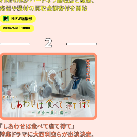
VINEGARがハードオフ藤枝店と連携、
楽器や機材の買取金額寄付を開始
NiEW編集部
2026.7.31｜18:00
2
#MOVIE
『しあわせは食べて寝て待て』
特集ドラマに大西利空らが出演決定。