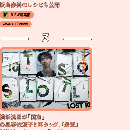
飯島奈美のレシピも公開
NiEW編集部
2026.8.1｜08:00
3
#MOVIE
横浜流星が『国宝』
の奥寺佐渡子と再タッグ、『最愛』