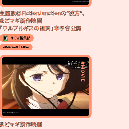
主題歌はFictionJunctionの“彼方”、
まどマギ新作映画
『ワルプルギスの廻天』本予告公開
NiEW編集部
2026.6.30｜13:43
#MOVIE
まどマギ新作映画