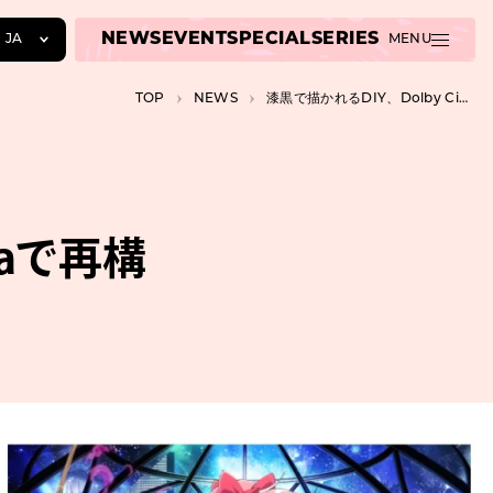
NEWS
EVENT
SPECIAL
SERIES
JA
MENU
JA
TOP
NEWS
漆黒で描かれるDIY、Dolby Cinemaで再構築される『まどマギ』のアートワーク
EN
ZH
maで再構