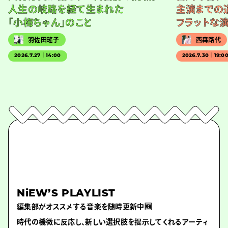
人生の岐路を経て生まれた
主演までの
「小梅ちゃん」のこと
フラットな
羽佐田瑤子
西森路代
2026.7.27｜14:00
2026.7.30｜19:0
NiEW’S PLAYLIST
編集部がオススメする音楽を随時更新中🆕
時代の機微に反応し、新しい選択肢を提示してくれるアーティ