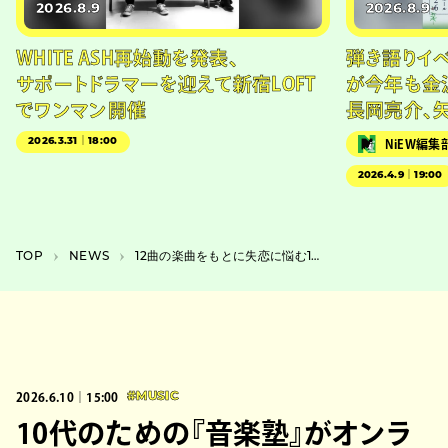
2026.8.9
2026.8.9
WHITE ASH再始動を発表、
弾き語りイベン
サポートドラマーを迎えて新宿LOFT
が今年も金
でワンマン開催
長岡亮介、
2026.3.31｜18:00
NiEW編集
2026.4.9｜19:00
TOP
NEWS
12曲の楽曲をもとに失恋に悩む1人の男を描く、多領域コレクティブ「STUDY」初演劇作品
2026.6.10｜15:00
#MUSIC
10代のための『音楽塾』がオンラ