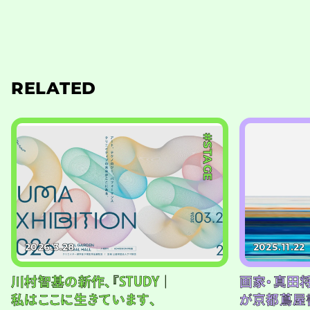
RELATED
#STAGE
2026.3.28
2025.11.22
川村智基の新作、『STUDY｜
画家・真田将
私はここに生きています、
が京都蔦屋