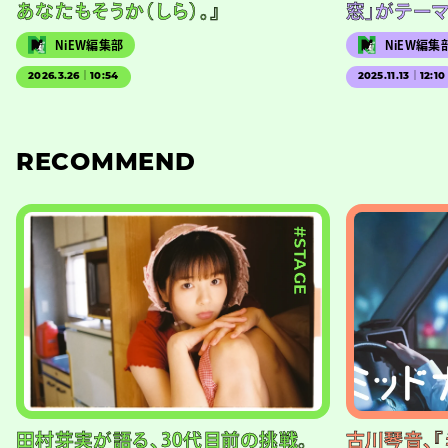
あなたもそうか（しら）。』
窓」がテー
NiEW編集部
NiEW編集
2026.3.26｜10:54
2025.11.13｜12:10
RECOMMEND
#STAGE
田村芽実が語る、30代目前の挑戦。
古川琴音、『