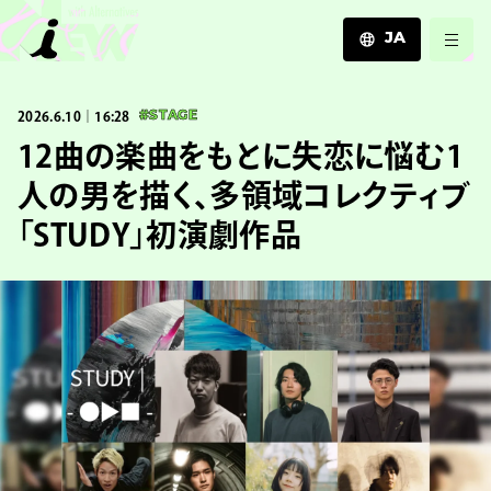
JA
JA
2026.6.10｜16:28
#STAGE
EN
ZH
12曲の楽曲をもとに失恋に悩む1
人の男を描く、多領域コレクティブ
「STUDY」初演劇作品