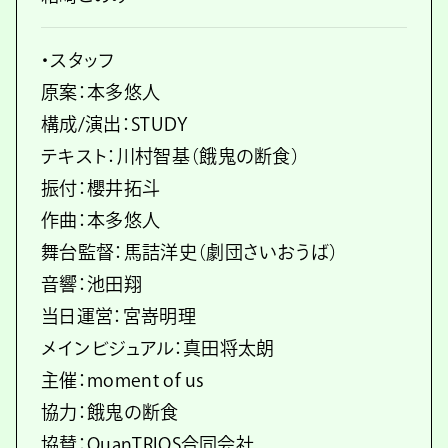
・スタッフ
原案：本多悠人
構成/演出：STUDY
テキスト：川村智基（餓鬼の断食）
振付：櫻井拓斗
作曲：本多悠人
舞台監督：馬詰洋史（劇団さいおうば）
音響：池田翔
当日運営：宮嵜明理
メインビジュアル：真田将太朗
主催：moment of us
協力：餓鬼の断食
協賛：QuanTRIOS合同会社