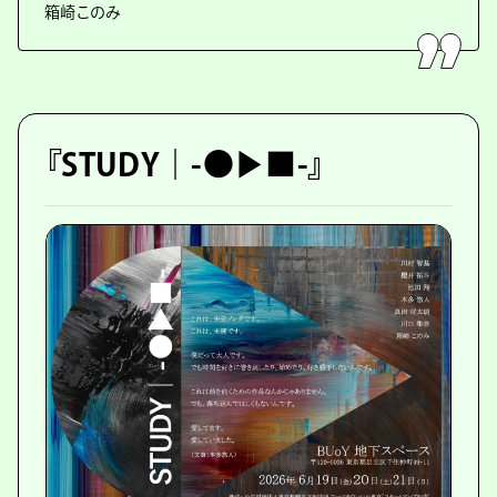
箱崎このみ
『STUDY｜-●▶︎■-』