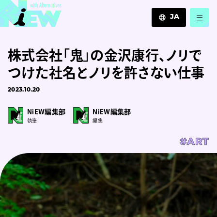
JA
JA
株式会社「鬼」の金沢康行、ノリで
EN
ZH
つけた社名とノリを許さない仕事
2023.10.20
NiEW編集部
NiEW編集部
執筆
編集
#ART