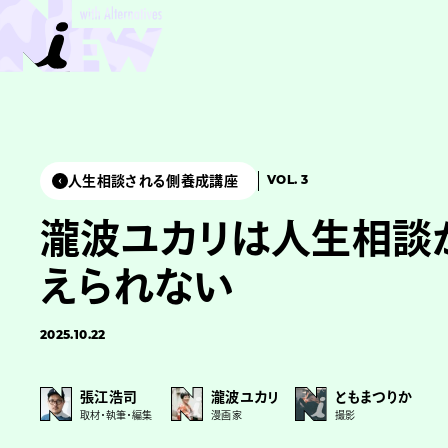
人生相談される側養成講座
VOL. 3
瀧波ユカリは人生相談
えられない
2025.10.22
張江浩司
瀧波ユカリ
ともまつりか
取材・執筆・編集
漫画家
撮影