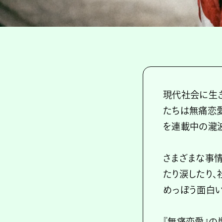
現代社会に生
たちは無痛恋愛
を連載中の瀧波
さまざまな事
たり涙したり、
めっぽう面白い
『無痛恋愛』