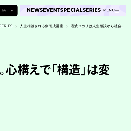
NEWS
EVENT
SPECIAL
SERIES
JA
MENU
JA
SERIES
人生相談される側養成講座
瀧波ユカリは人生相談から社会にアプローチする。心構えで「構造」は変えられない
EN
ZH
。心構えで「構造」は変