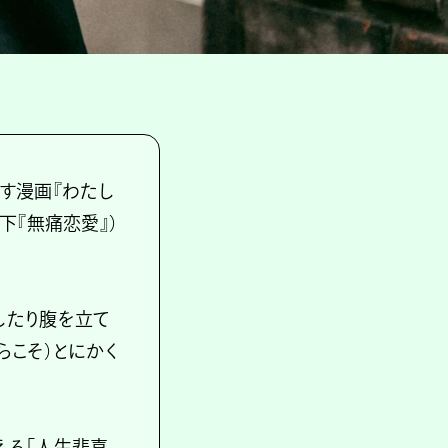
す漫画『わたし
下『無痛恋愛』）
したり腹を立て
らこそ）とにかく
える「人生悲喜