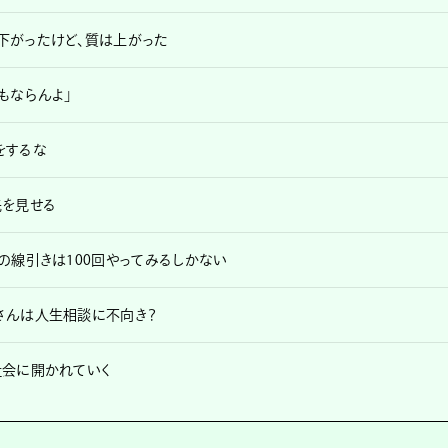
下がったけど、質は上がった
もならんよ」
をするな
先を見せる
の線引きは100回やってみるしかない
さんは人生相談に不向き？
社会に開かれていく