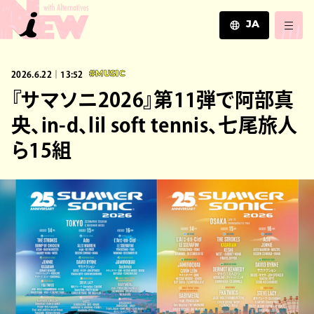
JA
JA
2026.6.22｜13:52
#MUSIC
EN
ZH
『サマソニ2026』第11弾で阿部真
央、in-d、lil soft tennis、七尾旅人
ら15組