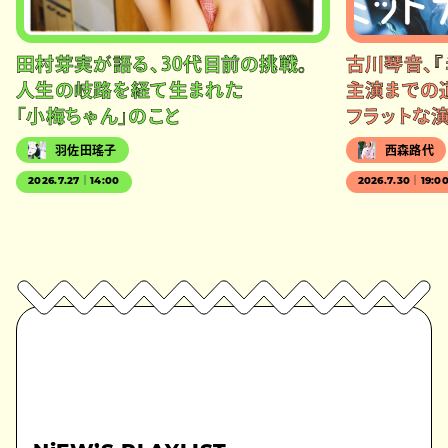
田村芽実が語る、30代目前の挑戦。
古川琴音、『
人生の岐路を経て生まれた
主演までの
「小梅ちゃん」のこと
フラットな
羽佐田瑤子
西森路代
2026.7.27｜14:00
2026.7.30｜19:0