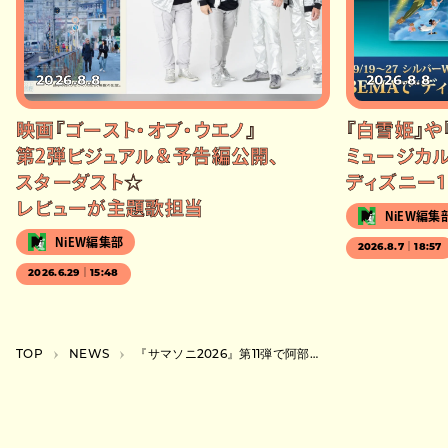
2026.8.8
2026.8.8
映画『ゴースト・オブ・ウエノ』
『白雪姫』や
第2弾ビジュアル＆予告編公開、
ミュージカル
スターダスト☆
ディズニー1
レビューが主題歌担当
NiEW編集
NiEW編集部
2026.8.7｜18:57
2026.6.29｜15:48
TOP
NEWS
『サマソニ2026』第11弾で阿部真央、in-d、lil soft tennis、七尾旅人ら15組