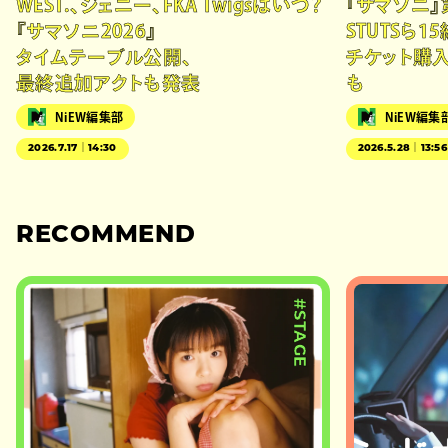
WEST.、ジェニー、FKA Twigsはいつ？
『サマソニ』
『サマソニ2026』
STUTSら15
タイムテーブル公開、
チケット購
最終追加アクトも発表
も
NiEW編集部
NiEW編集
2026.7.17｜14:30
2026.5.28｜13:56
RECOMMEND
#STAGE