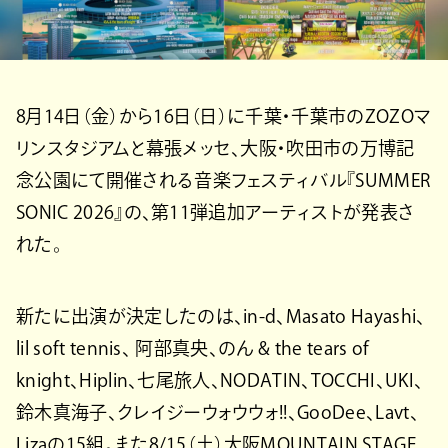
8月14日（金）から16日（日）に千葉・千葉市のZOZOマ
リンスタジアムと幕張メッセ、大阪・吹田市の万博記
念公園にて開催される音楽フェスティバル『SUMMER
SONIC 2026』の、第11弾追加アーティストが発表さ
れた。
新たに出演が決定したのは、in-d、Masato Hayashi、
lil soft tennis、 阿部真央、のん & the tears of
knight、Hiplin、七尾旅人、NODATIN、TOCCHI、UKI、
鈴木真海子、クレイジーウォウウォ!!、GooDee、Lavt、
Lizaの15組。また8/15（土）大阪MOUNTAIN STAGE