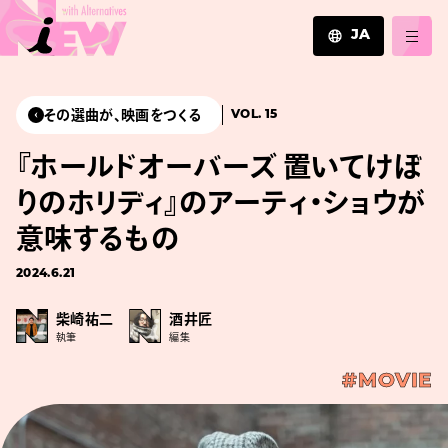
JA
JA
EN
その選曲が、映画をつくる
VOL. 15
ZH
『ホールドオーバーズ 置いてけぼ
りのホリディ』のアーティ・ショウが
意味するもの
2024.6.21
柴崎祐二
酒井匠
執筆
編集
#MOVIE