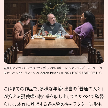
左からアンガス（ドミニク・セッサ）、ハナム（ポール・ジアマッティ）、メアリー（ダ
ヴァイン・ジョイ・ランドルフ）。Seacia Pavao / © 2024 FOCUS FEATURES LLC.
これまでの作品で、多様な年齢・出自の「普通の人々」
が抱える孤独感・疎外感を映し出してきたペイン監督
らしく、本作に登場する各人物のキャラクター造形も