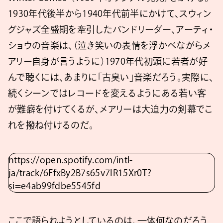
1930年代後半から1940年代前半にかけて、スウィン
グジャズ全盛期を牽引したバンドリーダー、アーティ・
ショウの音楽は、（泣き笑いの表情を浮かべながらメ
アリー自身が言うように）1970年代初頭に若者が好
んで聴くには、あまりに「古臭い」音楽だろう。実際に、
続くシーンではレコードを変えるようにある若い客
が難癖を付けてくるが、メアリーは大迫力の剣幕でこ
れを撥ね付けるのだ。
https://open.spotify.com/intl-
ja/track/6FfxBy2B7s65v7IR15Xr0T?
si=e4ab99fdbe5545fd
ここで語られようとしているのは、一体何なのだろう