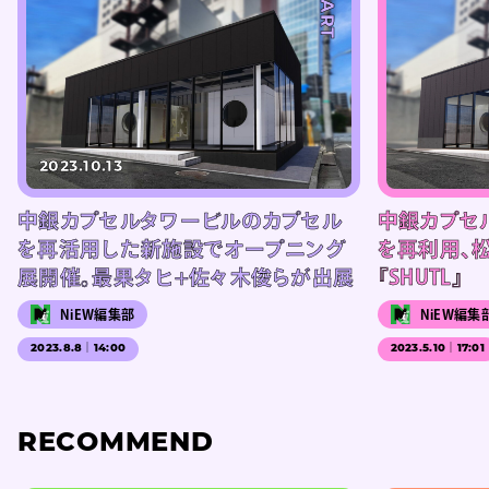
#ART
2023.10.13
中銀カプセルタワービルのカプセル
中銀カプセ
を再活用した新施設でオープニング
を再利用、
展開催。最果タヒ+佐々木俊らが出展
『SHUTL』
NiEW編集部
NiEW編集
2023.8.8｜14:00
2023.5.10｜17:01
RECOMMEND