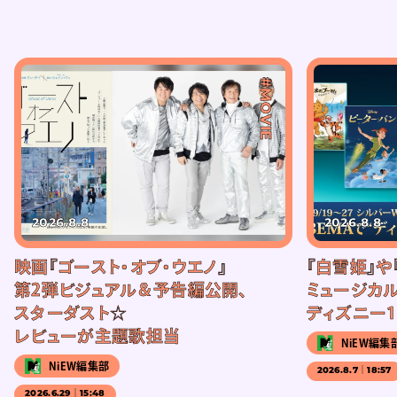
#MOVIE
2026.8.8
2026.8.8
映画『ゴースト・オブ・ウエノ』
『白雪姫』や
第2弾ビジュアル＆予告編公開、
ミュージカル
スターダスト☆
ディズニー1
レビューが主題歌担当
NiEW編集
NiEW編集部
2026.8.7｜18:57
2026.6.29｜15:48