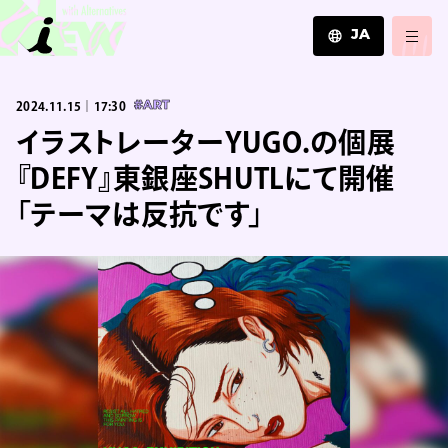
JA
JA
2024.11.15｜17:30
#ART
EN
ZH
イラストレーターYUGO.の個展
『DEFY』東銀座SHUTLにて開催
「テーマは反抗です」