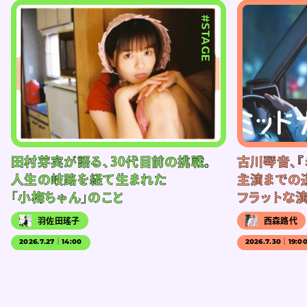
#STAGE
田村芽実が語る、30代目前の挑戦。
古川琴音、『
人生の岐路を経て生まれた
主演までの
「小梅ちゃん」のこと
フラットな
羽佐田瑤子
西森路代
2026.7.27｜14:00
2026.7.30｜19:0