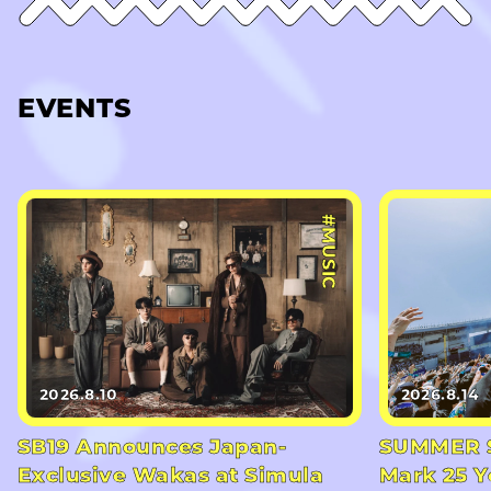
EVENTS
#MUSIC
2026.8.10
2026.8.14
SB19 Announces Japan-
SUMMER S
Exclusive Wakas at Simula
Mark 25 Y