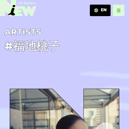
EN
JA
A­R­T­I­S­T­S
EN
ZH
#福地桃⼦