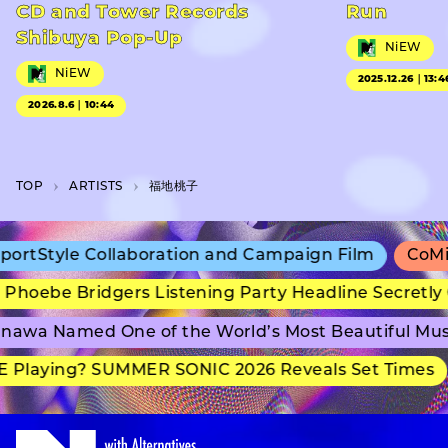
CD and Tower Records
Run
Shibuya Pop-Up
NiEW
NiEW
2025.12.26｜13:4
2026.8.6｜10:44
TOP
A­R­T­I­S­T­S
福地桃⼦
rtStyle Collaboration and Campaign Film
CoMix 
hoebe Bridgers Listening Party Headline Secretly 
awa Named One of the World’s Most Beautiful Mus
 Playing? SUMMER SONIC 2026 Reveals Set Times