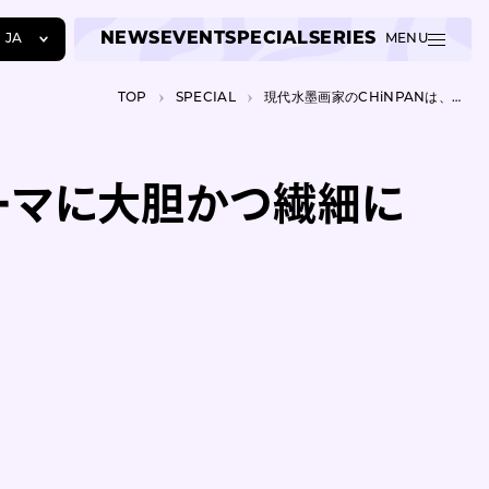
NEWS
EVENT
SPECIAL
SERIES
JA
MENU
JA
TOP
SPECIAL
現代水墨画家のCHiNPANは、「再生と破壊」をテーマに大胆かつ繊細に作品を描く
EN
ZH
テーマに大胆かつ繊細に