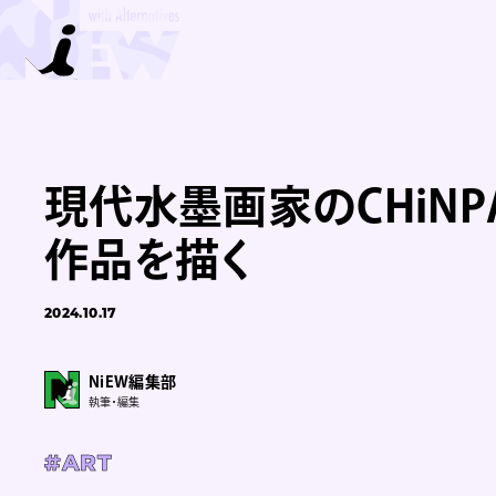
現代水墨画家のCHiN
作品を描く
2024.10.17
NiEW編集部
執筆・編集
#ART