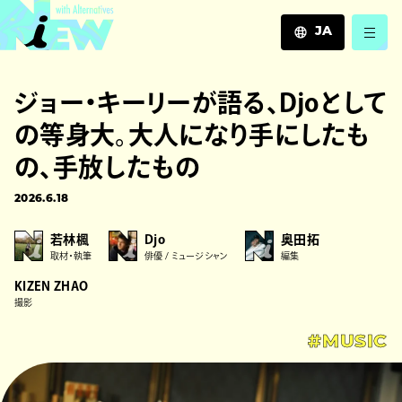
JA
JA
ジョー・キーリーが語る、Djoとして
EN
ZH
の等身大。大人になり手にしたも
の、手放したもの
2026.6.18
若林楓
Djo
奥田拓
取材・執筆
俳優 / ミュージシャン
編集
KIZEN ZHAO
撮影
#MUSIC