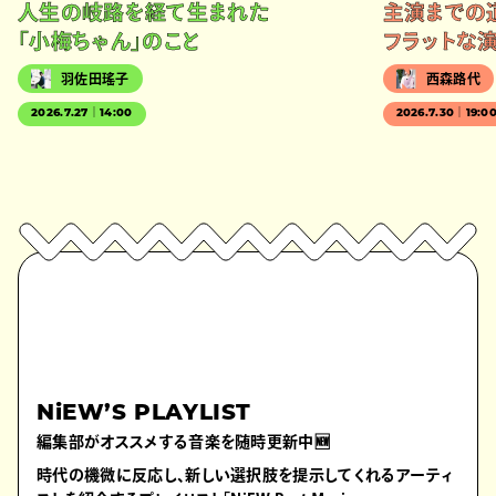
人生の岐路を経て生まれた
主演までの
「小梅ちゃん」のこと
フラットな
羽佐田瑤子
西森路代
2026.7.27｜14:00
2026.7.30｜19:0
NiEW’S PLAYLIST
編集部がオススメする音楽を随時更新中🆕
時代の機微に反応し、新しい選択肢を提示してくれるアーティ