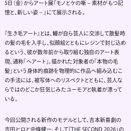
5日（金）からアート展『モノとケの噺 – 素材がもつ記
憶と、新しい姿 – 』にて展示される。
『生き毛アート』とは、鰻が自ら芸人に交渉して散髪時
の髪の毛を入手し、似顔絵とともにレジンで封じ込め
るという、彼が数年前から取り組む独自のアート表
現、通称「ヘアート」。描かれた対象者の「本物の毛
髪」という身体的痕跡を物理的に作品へ組み込むこ
の手法には、被写体へのリスペクトとともに、芸人な
らではのどこか狂気じみたユーモアと執着が漂って
いる。
今回公開される新作のモデルとして、吉本新喜劇の
吉田ヒロと中條健一、そして『THE SECOND 2026』の