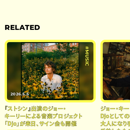
RELATED
#MUSIC
2026.5.5
『ストシン』出演のジョー・
ジョー・キー
キーリーによる音楽プロジェクト
Djoとして
「Djo」が来日、サイン会も開催
大人になり