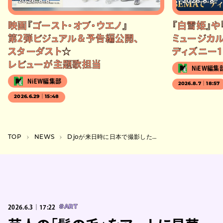
2026.8.8
2026.8.8
映画『ゴースト・オブ・ウエノ』
『白雪姫』や
第2弾ビジュアル＆予告編公開、
ミュージカル
スターダスト☆
ディズニー1
レビューが主題歌担当
NiEW編集
NiEW編集部
2026.8.7｜18:57
2026.6.29｜15:48
TOP
NEWS
Djoが来日時に日本で撮影した新アー写を公開、初の日本盤『DECIDE』がリリース
2026.6.3｜17:22
#ART