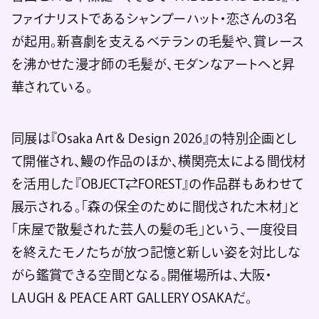
ファイナリストであるシャンプーハット・恋さんの3名
が起用。新喜劇を支えるベテランの毛髪や、賞レース
を沸かせた漫才師の毛髪が、モダンなアートへと昇
華されている。
同展は『Osaka Art & Design 2026』の特別企画とし
て開催され、鰻の作品のほか、横関亮太による間伐材
を活用した『OBJECT⇄FOREST』の作品群もあわせて
展示される。「森の保全のために間伐された木材」と
「床屋で散髪された芸人の髪の毛」という、一度役目
を終えたモノたちが放つ記憶と新しい姿を対比しな
がら鑑賞できる空間となる。開催場所は、大阪・
LAUGH & PEACE ART GALLERY OSAKAだ。