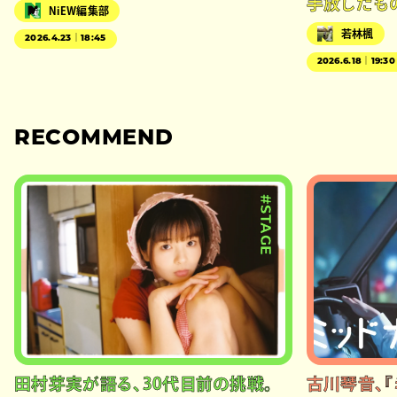
手放したも
NiEW編集部
若林楓
2026.4.23｜18:45
2026.6.18｜19:30
RECOMMEND
#STAGE
田村芽実が語る、30代目前の挑戦。
古川琴音、『