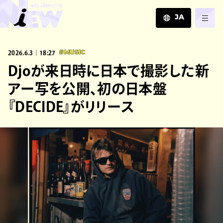
JA
JA
2026.6.3｜18:27
#MUSIC
EN
ZH
Djoが来日時に日本で撮影した新
アー写を公開、初の日本盤
『DECIDE』がリリース