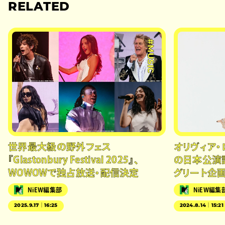
RELATED
#MUSIC
世界最大級の野外フェス
オリヴィア・
『Glastonbury Festival 2025』、
の日本公演
WOWOWで独占放送・配信決定
グリート企
NiEW編集部
NiEW編集
2025.9.17｜16:25
2024.8.14｜15:21