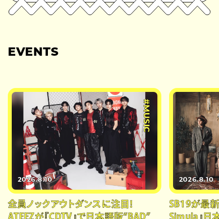
EVENTS
#MUSIC
2026.8.10
2026.8.10
全員ノックアウトダンスに注目！
SB19が最新
ATEEZが『CDTV』で日本語版“BAD”
Simula』