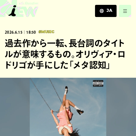
JA
JA
2026.6.15｜18:50
#MUSIC
EN
ZH
過去作から一転、長台詞のタイト
ルが意味するもの。オリヴィア・ロ
ドリゴが手にした「メタ認知」