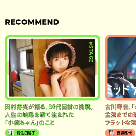
RECOMMEND
#STAGE
田村芽実が語る、30代目前の挑戦。
古川琴音、『
人生の岐路を経て生まれた
主演までの
「小梅ちゃん」のこと
フラットな
羽佐田瑤子
西森路代