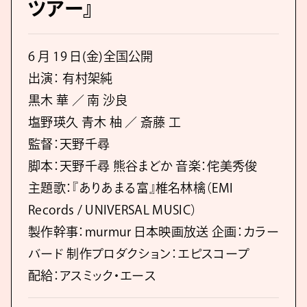
ツアー』
6 月 19 日(金)全国公開
出演： 有村架純
黒木 華 ／ 南 沙良
塩野瑛久 青木 柚 ／ 斎藤 工
監督：天野千尋
脚本：天野千尋 熊谷まどか 音楽：侘美秀俊
主題歌：『ありあまる富』椎名林檎（EMI
Records / UNIVERSAL MUSIC）
製作幹事：murmur ⽇本映画放送 企画：カラー
バード 制作プロダクション：エピスコープ
配給：アスミック・エース