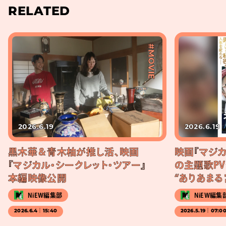
RELATED
#MOVIE
2026.6.19
2026.6.19
黒木華＆青木柚が推し活、映画
映画『マジカ
『マジカル・シークレット・ツアー』
の主題歌P
本編映像公開
“ありあまる
NiEW編集部
NiEW編集
2026.6.4｜15:40
2026.5.19｜07:0