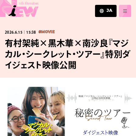
JA
JA
2026.6.15｜15:38
#MOVIE
EN
ZH
有村架純×黒木華×南沙良『マジ
カル・シークレット・ツアー』特別ダ
イジェスト映像公開