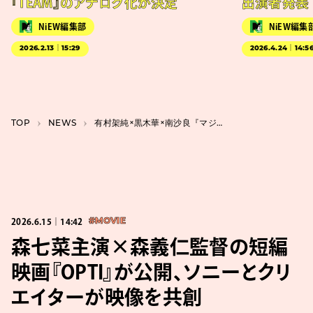
『TEAM』のアナログ化が決定
出演者発表
NiEW編集部
NiEW編集
2026.2.13｜15:29
2026.4.24｜14:5
TOP
NEWS
有村架純×黒木華×南沙良『マジカル・シークレット・ツアー』特別ダイジェスト映像公開
2026.6.15｜14:42
#MOVIE
森七菜主演×森義仁監督の短編
映画『OPTI』が公開、ソニーとクリ
エイターが映像を共創