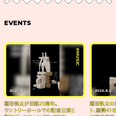
EVENTS
#MUSIC
2026.8.6
2026.8.6
蓮沼執太が活動20周年。
蓮沼執太の
サントリーホールでの記念公演と
ト、総勢41