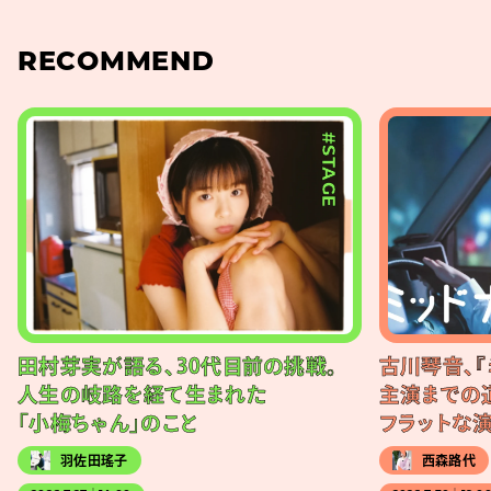
RECOMMEND
#STAGE
田村芽実が語る、30代目前の挑戦。
古川琴音、『
人生の岐路を経て生まれた
主演までの
「小梅ちゃん」のこと
フラットな
羽佐田瑤子
西森路代