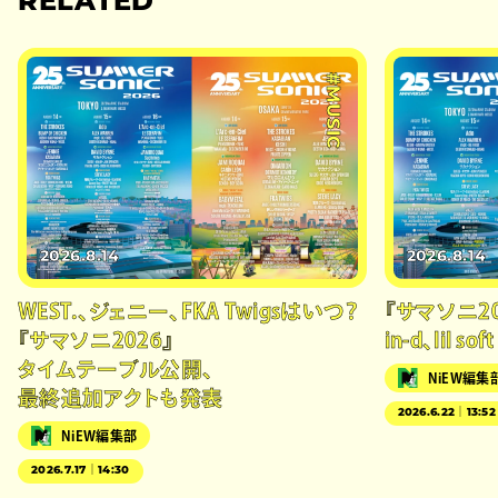
RELATED
#MUSIC
2026.8.14
2026.8.14
WEST.、ジェニー、FKA Twigsはいつ？
『サマソニ2
『サマソニ2026』
in-d、lil 
タイムテーブル公開、
NiEW編集
最終追加アクトも発表
2026.6.22｜13:52
NiEW編集部
2026.7.17｜14:30