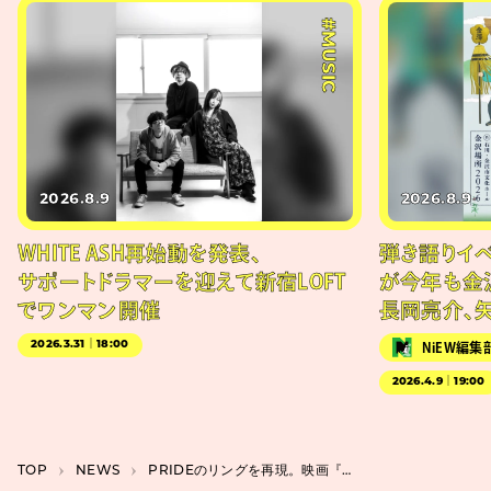
#MUSIC
2026.8.9
2026.8.9
WHITE ASH再始動を発表、
弾き語りイベン
サポートドラマーを迎えて新宿LOFT
が今年も金
でワンマン開催
長岡亮介、
2026.3.31｜18:00
NiEW編集
2026.4.9｜19:00
TOP
NEWS
PRIDEのリングを再現。映画『スマッシング・マシーン』よりドウェイン・ジョンソン入場シーン解禁