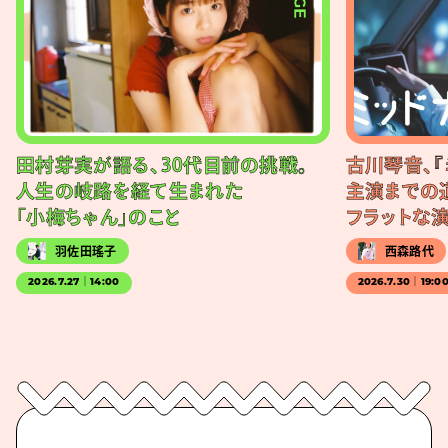
田村芽実が語る、30代目前の挑戦。
古川琴音、『
人生の岐路を経て生まれた
主演までの
「小梅ちゃん」のこと
フラットな
羽佐田瑤子
西森路代
2026.7.27｜14:00
2026.7.30｜19:0