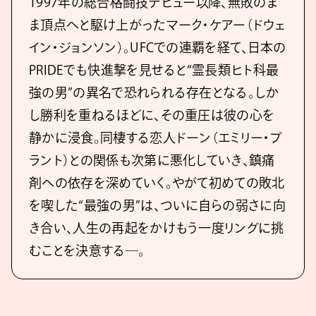
1997年の総合格闘技デビュー以降、無敗のま
ま頂点へと駆け上がったマーク・ケアー（ドウェ
イン・ジョンソン）。UFCでの連覇を経て、日本の
PRIDEでも快進撃を見せると“霊長類ヒト科最
強の男”の異名で恐れられる存在となる。しか
し勝利を重ねるほどに、その重圧は彼の心を
静かに浸食。同棲する恋人ドーン（エミリー・ブ
ラント）との関係も次第に悪化していき、鎮痛
剤への依存を深めていく。やがて初めての敗北
を喫した“最強の男”は、ついに自らの弱さに向
き合い、人生の再起をかけもう一度リングに挑
むことを決意する―。