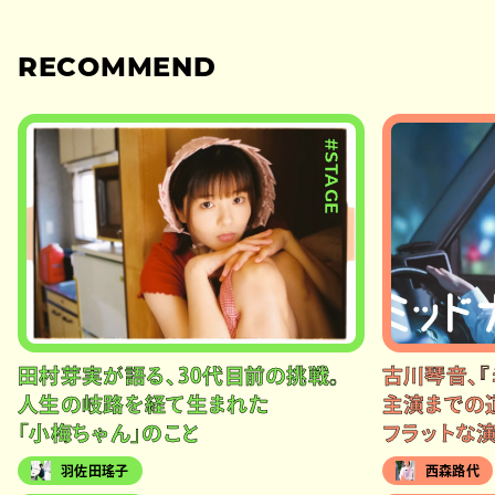
RECOMMEND
#STAGE
田村芽実が語る、30代目前の挑戦。
古川琴音、『
人生の岐路を経て生まれた
主演までの
「小梅ちゃん」のこと
フラットな
羽佐田瑤子
西森路代