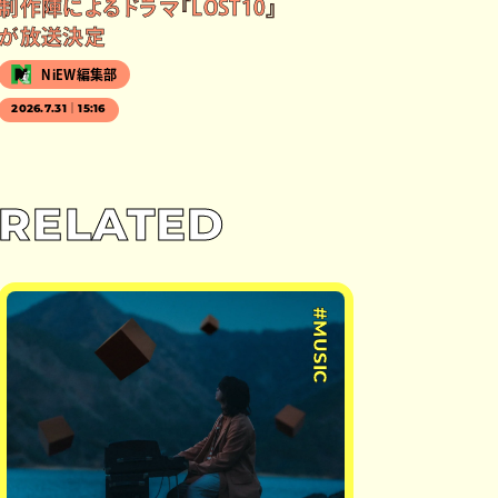
制作陣によるドラマ『LOST10』
が放送決定
NiEW編集部
2026.7.31｜15:16
RELATED
#MUSIC