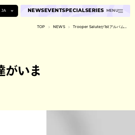
NEWS
EVENT
SPECIAL
SERIES
JA
MENU
JA
TOP
NEWS
Trooper Saluteが1stアルバム『友達がいました』をリリース。全国ツアー開催も
EN
ZH
『友達がいま
も