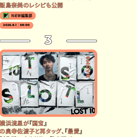
飯島奈美のレシピも公開
NiEW編集部
2026.8.1｜08:00
3
#MOVIE
横浜流星が『国宝』
の奥寺佐渡子と再タッグ、『最愛』