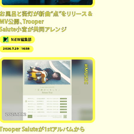
お風呂と街灯が新曲“点”をリリース＆
MV公開、Trooper
Salute小宮が共同アレンジ
NiEW編集部
2026.7.29｜16:58
#MUSIC
2026.7.12
Trooper Saluteが1stアルバムから