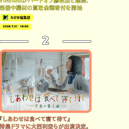
VINEGARがハードオフ藤枝店と連携、
楽器や機材の買取金額寄付を開始
NiEW編集部
2026.7.31｜18:00
2
#MOVIE
『しあわせは食べて寝て待て』
特集ドラマに大西利空らが出演決定。