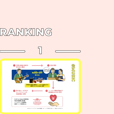
RANKING
1
#MUSIC