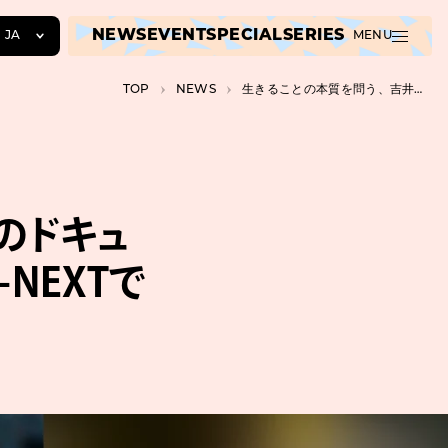
NEWS
EVENT
SPECIAL
SERIES
JA
MENU
JA
TOP
NEWS
生きることの本質を問う、吉井和哉のドキュメンタリー映画『みらいのうた』がU-NEXTで独占配信開始
EN
ZH
のドキュ
NEXTで