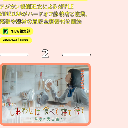
アジカン後藤正文によるAPPLE
VINEGARがハードオフ藤枝店と連携、
楽器や機材の買取金額寄付を開始
NiEW編集部
2026.7.31｜18:00
2
#MOVIE