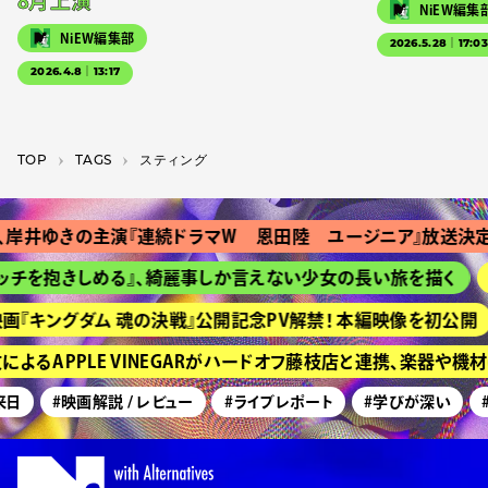
8月上演
NiEW編集
NiEW編集部
2026.5.28｜17:0
2026.4.8｜13:17
TOP
T­A­G­S
スティング
岸井ゆきの主演『連続ドラマＷ 恩田陸 ユージニア』放送決定
ッチを抱きしめる』、綺麗事しか言えない少女の長い旅を描く
画『キングダム 魂の決戦』公開記念PV解禁！ 本編映像を初公開
よるAPPLE VINEGARがハードオフ藤枝店と連携、楽器や機
来日
#映画解説 / レビュー
#ライブレポート
#学びが深い
#