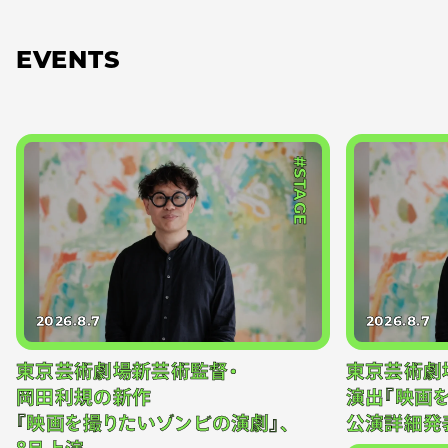
EVENTS
#STAGE
2026.8.7
2026.8.7
東京芸術劇場新芸術監督・
東京芸術劇
岡田利規の新作
演出『映画
『映画を撮りたいゾンビの演劇』、
公演詳細発