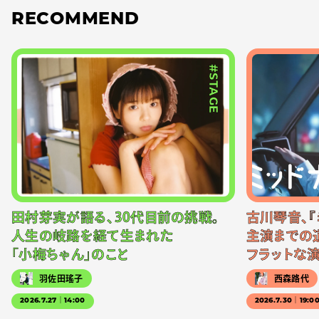
RECOMMEND
#STAGE
田村芽実が語る、30代目前の挑戦。
古川琴音、『
人生の岐路を経て生まれた
主演までの
「小梅ちゃん」のこと
フラットな
羽佐田瑤子
西森路代
2026.7.27｜14:00
2026.7.30｜19:0