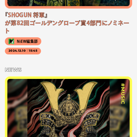
『SHOGUN 将軍』
が第82回ゴールデングローブ賞4部門にノミネー
ト
NiEW編集部
2024.12.10｜15:45
NEWS
#MUSIC