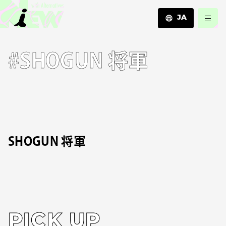
JA
JA
#SHOGUN 将軍
EN
ZH
SHOGUN 将軍
PICK UP