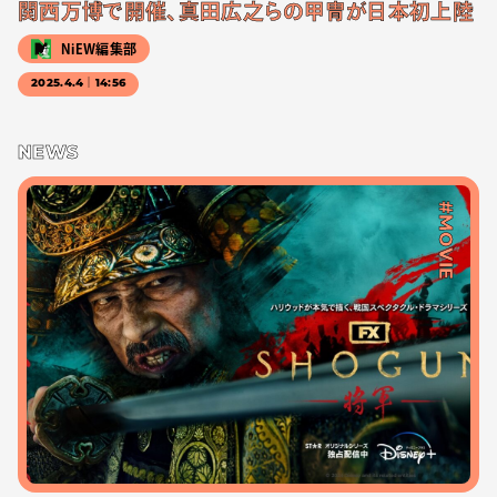
関西万博で開催、真田広之らの甲冑が日本初上陸
NiEW編集部
2025.4.4｜14:56
NEWS
#MOVIE