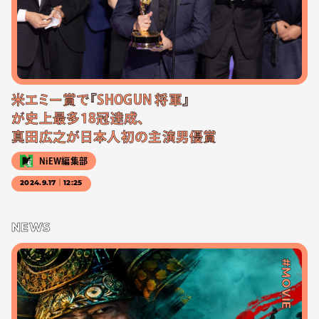
米エミー賞で『SHOGUN 将軍』
が史上最多18冠達成、
真田広之が日本人初の主演男優賞
NiEW編集部
2024.9.17｜12:25
NEWS
#MOVIE