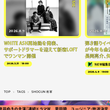
2026.8.9
2026.8.9
WHITE ASH再始動を発表、
弾き語りイベン
サポートドラマーを迎えて新宿LOFT
が今年も金
でワンマン開催
長岡亮介、
2026.3.31｜18:00
NiEW編集
2026.4.9｜19:00
TOP
T­A­G­S
SHOGUN 将軍
ゆきの主演『連続ドラマＷ 恩田陸 ユージニア』放送決定
『