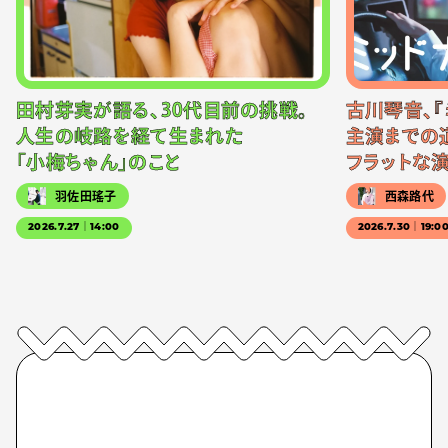
田村芽実が語る、30代目前の挑戦。
古川琴音、『
人生の岐路を経て生まれた
主演までの
「小梅ちゃん」のこと
フラットな
羽佐田瑤子
西森路代
2026.7.27｜14:00
2026.7.30｜19:0