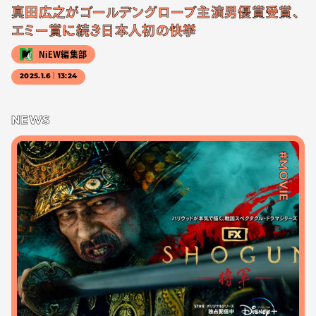
真田広之がゴールデングローブ主演男優賞受賞、
エミー賞に続き日本人初の快挙
NiEW編集部
2025.1.6｜13:24
NEWS
#MOVIE