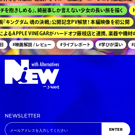
を抱きしめる』、綺麗事しか言えない少女の長い旅を描く
HIM
キングダム 魂の決戦』公開記念PV解禁！ 本編映像を初公開
京
るAPPLE VINEGARがハードオフ藤枝店と連携、楽器や機材
#映画解説 / レビュー
#ライブレポート
#学びが深い
#美
NEWSLETTER
ENTER