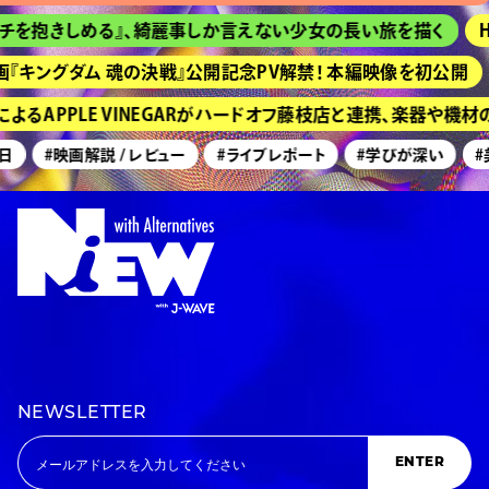
を抱きしめる』、綺麗事しか言えない少女の長い旅を描く
HI
キングダム 魂の決戦』公開記念PV解禁！ 本編映像を初公開
るAPPLE VINEGARがハードオフ藤枝店と連携、楽器や機材
#映画解説 / レビュー
#ライブレポート
#学びが深い
#美
NEWSLETTER
ENTER