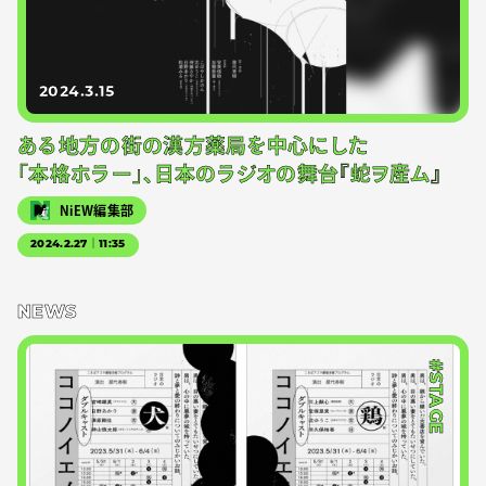
2024.3.15
ある地方の街の漢方薬局を中心にした
「本格ホラー」、日本のラジオの舞台『蛇ヲ産ム』
NiEW編集部
2024.2.27｜11:35
NEWS
#STAGE