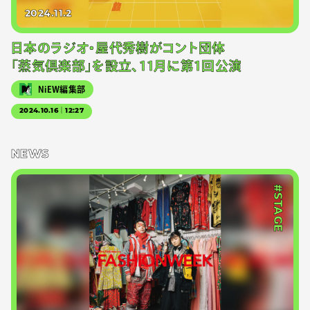
2024.11.2
日本のラジオ・屋代秀樹がコント団体
「蒸気倶楽部」を設立、11月に第1回公演
NiEW編集部
2024.10.16｜12:27
NEWS
#STAGE