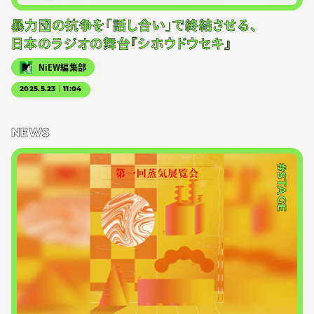
暴力団の抗争を「話し合い」で終結させる、
日本のラジオの舞台『シホウドウセキ』
NiEW編集部
2025.5.23｜11:04
NEWS
#STAGE