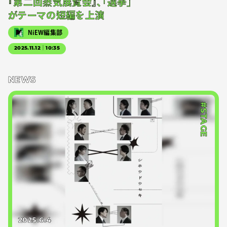
『第二回蒸気展覧会』、「選挙」
がテーマの短編を上演
NiEW編集部
2025.11.12｜10:35
NEWS
#STAGE
2025.6.4