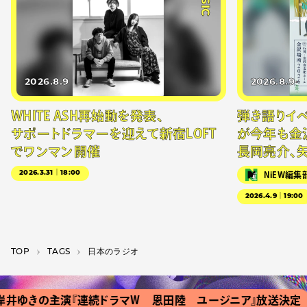
2026.8.9
2026.8.9
WHITE ASH再始動を発表、
弾き語りイベン
サポートドラマーを迎えて新宿LOFT
が今年も金
でワンマン開催
長岡亮介、
2026.3.31｜18:00
NiEW編集
2026.4.9｜19:00
TOP
T­A­G­S
日本のラジオ
ゆきの主演『連続ドラマＷ 恩田陸 ユージニア』放送決定