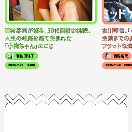
田村芽実が語る、30代目前の挑戦。
古川琴音、『
人生の岐路を経て生まれた
主演までの
「小梅ちゃん」のこと
フラットな
羽佐田瑤子
西森路代
2026.7.27｜14:00
2026.7.30｜19:0