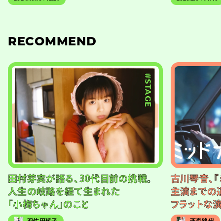
RECOMMEND
#STAGE
田村芽実が語る、30代目前の挑戦。
古川琴音、『
人生の岐路を経て生まれた
主演までの
「小梅ちゃん」のこと
フラットな