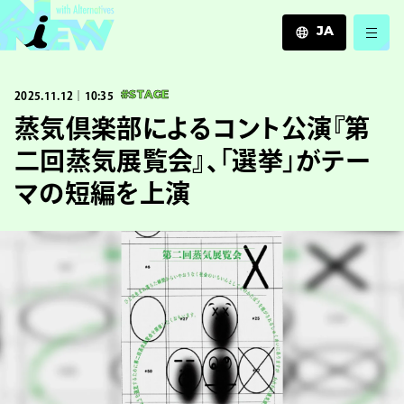
JA
JA
2025.11.12｜10:35
#STAGE
EN
ZH
蒸気倶楽部によるコント公演『第
二回蒸気展覧会』、「選挙」がテー
マの短編を上演