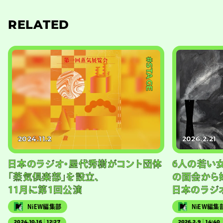
RELATED
#STAGE
2024.11.2
2026.2.21
日本のラジオ・屋代秀樹がコント団体
6人の若い
「蒸気倶楽部」を設立、
の面会から
11月に第1回公演
日本のラジ
NiEW編集部
NiEW編集
2024.10.16｜12:27
2026.2.9｜14:40