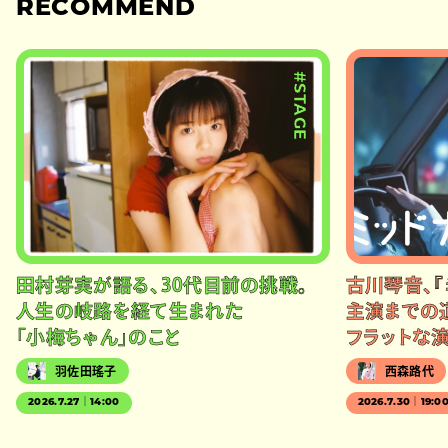
RECOMMEND
#STAGE
田村芽実が語る、30代目前の挑戦。
古川琴音、『
人生の岐路を経て生まれた
主演までの
「小梅ちゃん」のこと
フラットな
羽佐田瑤子
西森路代
2026.7.27｜14:00
2026.7.30｜19:0