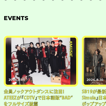
EVENTS
#MUSIC
2026.8.10
2026.8.10
全員ノックアウトダンスに注目！
SB19が最新
ATEEZが『CDTV』で日本語版“BAD”
Simula』
をフルサイズ披露
ポップアッ