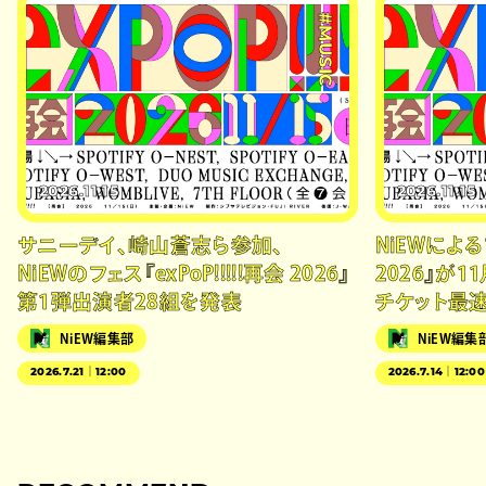
#MUSIC
2026.11.15
2026.11.15
サニーデイ、崎山蒼志ら参加、
NiEWによるフ
NiEWのフェス『exPoP!!!!!再会 2026』
2026』が
第1弾出演者28組を発表
チケット最
NiEW編集部
NiEW編集
2026.7.21｜12:00
2026.7.14｜12:00