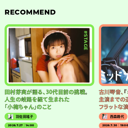
RECOMMEND
#STAGE
田村芽実が語る、30代目前の挑戦。
古川琴音、『
人生の岐路を経て生まれた
主演までの
「小梅ちゃん」のこと
フラットな
羽佐田瑤子
西森路代
2026.7.27｜14:00
2026.7.30｜19:0