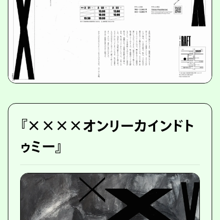
『××××オンリーカインドト
ゥミー』