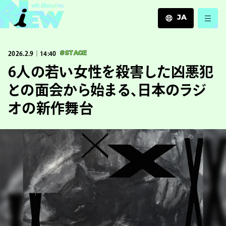
JA
JA
2026.2.9｜14:40
#STAGE
EN
ZH
6人の若い女性を殺害した凶悪犯
との面会から始まる、日本のラジ
オの新作舞台