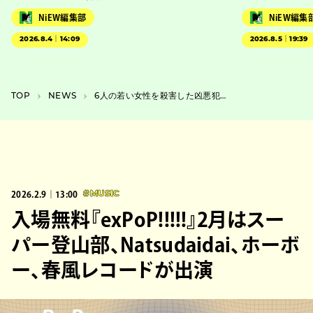
NiEW編集部
NiEW編集
2026.8.4｜14:09
2026.8.5｜19:39
TOP
NEWS
6人の若い女性を殺害した凶悪犯との面会から始まる、日本のラジオの新作舞台
2026.2.9｜13:00
#MUSIC
入場無料『exPoP!!!!!』2月はスー
パー登山部、Natsudaidai、ホーボ
ー、春風レコードが出演