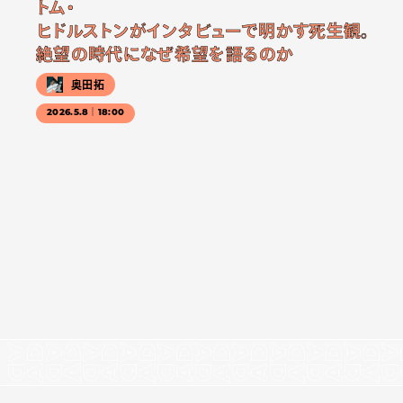
トム・
ヒドルストンがインタビューで明かす死生観。
絶望の時代になぜ希望を語るのか
奥田拓
2026.5.8｜18:00