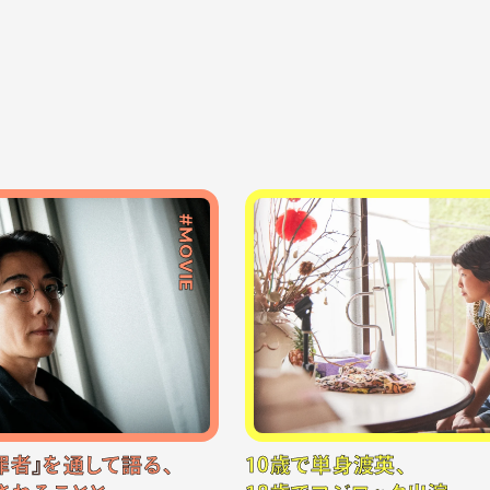
#MOVIE
罪者』を通して語る、
10歳で単身渡英、