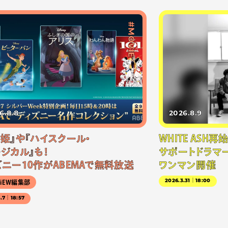
#MOVIE
6.8.8
2026.8.9
雪姫』や『ハイスクール・
WHITE ASH
ジカル』も！
サポートドラマー
ズニー10作がABEMAで無料放送
ワンマン開催
2026.3.31｜18:00
NiEW編集部
8.7｜18:57