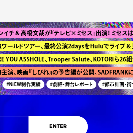
高橋文哉が『テレビ×ミセス』出演！ ミセスは“Bran
ワールドツアー、最終公演2daysをHuluでライブ＆見
ASSHOLE、Trooper Salute、KOTORIら26組発
演、映画『しびれ』の予告編が公開。SADFRANKに
#NiEW制作実績
#劇評・舞台レポート
#都市計画・街づく
ENTER