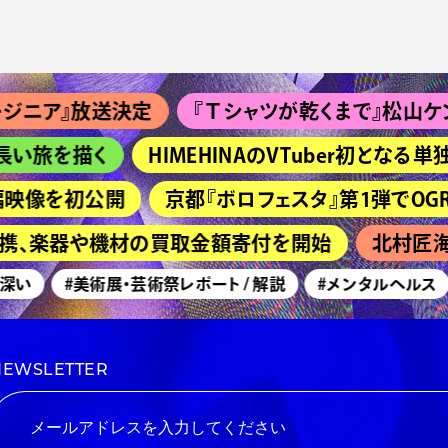
ア』放送決定
『Ｔシャツが乾くまで』松山ケンイチ＆
旅を描く
HIMEHINAのVTuber初となる単独
映像を初公開
京都『ボロフェスタ』第1弾でOGRE YOU 
連携、楽器や機材の買取金額寄付を開始
北村匠海主
い
#美術展・芸術祭レポート / 解説
#メンタルヘルス
NEWSLETTER