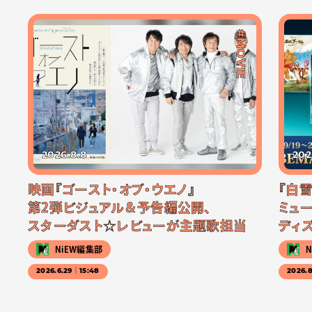
#MOVIE
2026.8.8
202
映画『ゴースト・オブ・ウエノ』
『白
第2弾ビジュアル＆予告編公開、
ミュー
スターダスト☆レビューが主題歌担当
ディ
NiEW編集部
2026.6.29｜15:48
2026.