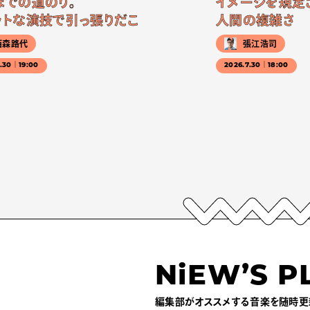
までの道のり。
イメージを規定
ットな演技で引っ張りだこ
人間の複雑さ
西森路代
張江浩司
7.30｜19:00
2026.7.30｜18:00
NiEW’S P
編集部がオススメする音楽を随時更