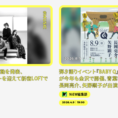
#MUSIC
2026.8.9
再始動を発表、
弾き語りイベント『BABY Q
を迎えて新宿LOFTで
が今年も金沢で開催、青葉
長岡亮介、矢野顕子が出演
NiEW編集部
2026.4.9｜19:00