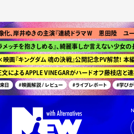
、岸井ゆきの主演『連続ドラマＷ 恩田陸 ユージニ
ッチを抱きしめる』、綺麗事しか言えない少女の長い
画『キングダム 魂の決戦』公開記念PV解禁！ 本編
よるAPPLE VINEGARがハードオフ藤枝店と
日
#映画解説 / レビュー
#ライブレポート
#学びが深