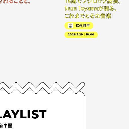
されることと、
18歳でフジロック出演。
Suzu Toyamaが語る、
これまでとその音楽
松永良平
2026.7.29｜18:00
LAYLIST
新中🆕