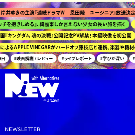
ゆきの主演『連続ドラマＷ 恩田陸 ユージニア』放送決定
を抱きしめる』、綺麗事しか言えない少女の長い旅を描く
HI
キングダム 魂の決戦』公開記念PV解禁！ 本編映像を初公開
るAPPLE VINEGARがハードオフ藤枝店と連携、楽器や機材
#映画解説 / レビュー
#ライブレポート
#学びが深い
#美
NEWSLETTER