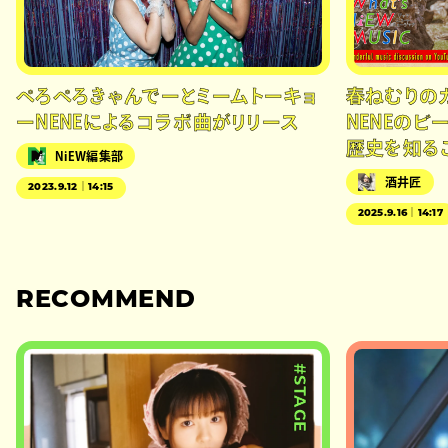
ぺろぺろきゃんでーとミームトーキョ
春ねむりの
ーNENEによるコラボ曲がリリース
NENEのビ
歴史を知る
NiEW編集部
酒井匠
2023.9.12｜14:15
2025.9.16｜14:17
RECOMMEND
#STAGE