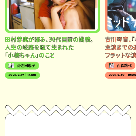
田村芽実が語る、30代目前の挑戦。
古川琴音、『
人生の岐路を経て生まれた
主演までの
「小梅ちゃん」のこと
フラットな
羽佐田瑤子
西森路代
2026.7.27｜14:00
2026.7.30｜19:0