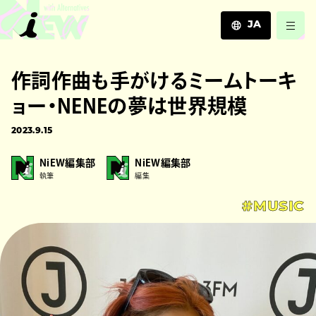
JA
JA
作詞作曲も手がけるミームトーキ
EN
ZH
ョー・NENEの夢は世界規模
2023.9.15
NiEW編集部
NiEW編集部
執筆
編集
#MUSIC