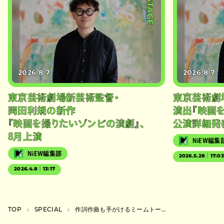
#STAGE
2026.8.7
2026.8.7
東京芸術劇場新芸術監督・
東京芸術劇
岡田利規の新作
演出『映画
『映画を撮りたいゾンビの演劇』、
公演詳細発
8月上演
NiEW編集
NiEW編集部
2026.5.28｜17:0
2026.4.8｜13:17
TOP
SPECIAL
作詞作曲も手がけるミームトーキョー・NENEの夢は世界規模