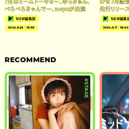
7月はミームトーキョー、ゆっきゅん、
EPを7月配信、
ぺろぺろきゃんでー、mayuが出演
先行リリー
NiEW編集部
NiEW編集
2024.6.20｜18:55
2024.6.11｜18:40
RECOMMEND
#STAGE