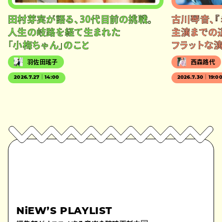
田村芽実が語る、30代目前の挑戦。
古川琴音、『
人生の岐路を経て生まれた
主演までの
「小梅ちゃん」のこと
フラットな
羽佐田瑤子
西森路代
2026.7.27｜14:00
2026.7.30｜19:0
NiEW’S PLAYLIST