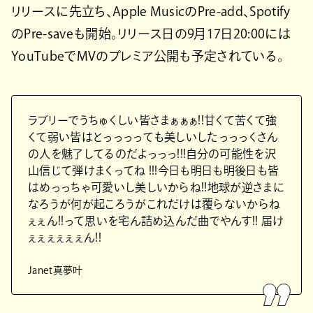
リリースに先立ち、Apple MusicのPre-add、Spotify
のPre-saveも開始。リリース日の9月17日20:00には
YouTubeでMVのプレミア公開も予定されている。
ラブリーでうちゅくしい皆さまぁぁぁ!!甘くて苦くて強
くて弱い皆はとっっっっても美しいしたっっっくさん
の人を魅了してるのだよっっっ!!!自分の可能性を沢
山信じて弾けまくってね !!!今日も明日も明後日も皆
はめっっちゃ可愛いし美しいからね!!地球が逆さまに
なろうが何が起ころうがこれだけは覆らないからね
ぇぇん!!って思いを宅ん詰め込んだ曲でやんす!! 届け
ぇぇぇぇぇぇん!!
Janet真夢叶