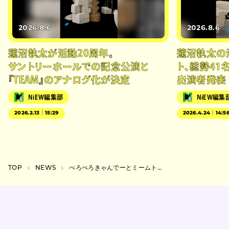
2026.8.6
2026.8.6
蓮沼執太が活動20周年。
蓮沼執太の
サントリーホールでの記念公演と
ト、総勢41
『TEAM』のアナログ化が決定
出演者発表
NiEW編集部
NiEW編集
2026.2.13｜15:29
2026.4.24｜14:5
TOP
NEWS
ぺろぺろきゃんでーとミームトーキョーNENEによるコラボ曲がリリース