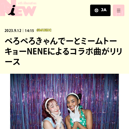
JA
JA
2023.9.12｜14:15
#MUSIC
EN
ZH
ぺろぺろきゃんでーとミームトー
キョーNENEによるコラボ曲がリリ
ース