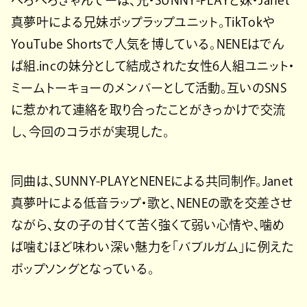
ぺろぺろきゃんでーは、兄・SUNNY-PLAYと妹・Janet
真夢叶による兄妹ポップラップユニット。TikTokや
YouTube Shortsで人気を博している。NENEはでん
ぱ組.incの妹分として結成された女性6人組ユニット・
ミームトーキョーのメンバーとして活動。互いのSNS
に惹かれて連絡を取り合ったことがきっかけで交流
し、今回のコラボが実現した。
同曲は、SUNNY-PLAYとNENEによる共同制作。Janet
真夢叶による低音ラップ・歌と、NENEの歌を交差させ
ながら、女の子の甘くて苦く強くて弱い心情や、噛め
ば噛むほど味わい深い魅力を「バブルガム」に例えた
ポップソングとなっている。