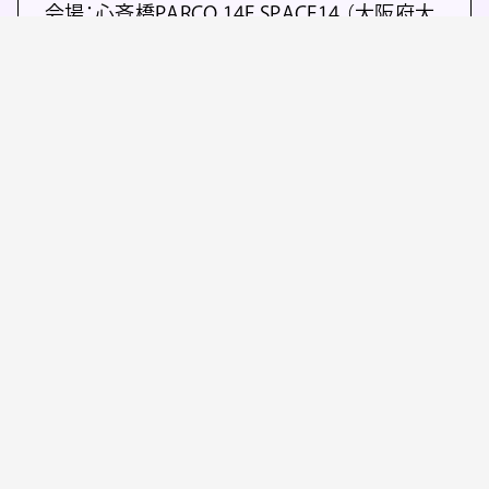
会場：心斎橋PARCO 14F SPACE14 （大阪府大
阪市中央区心斎橋筋1丁目8−3）
入場料： 1、500円（税込）
入場特典：全集印刷時のゲラ刷り1枚（なくなり
次第終了予定）
※未就学児は保護者同伴に限り入場可（入場
無料）
※入場は事前予約
主催：講談社
協力：パルコ
企画・制作：パルコ・講談社
Ⓒ2023 MASH・ROOM Ⓒ1988 マッシュルー
ム／アキラ製作委員会