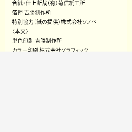
合紙・仕上断裁（有）菊信紙工所
箔押 吉勝制作所
特別協力（紙の提供）株式会社ソノベ
〈本文〉
単色印刷 吉勝制作所
カラー印刷 株式会社グラフィック
写真プリント 株式会社北海道ダイヤ
製本：吉勝制作所、参加者のみなさん
©CAT TyPING Records 2025
https://manamikakudo.com/contact-
radio-book