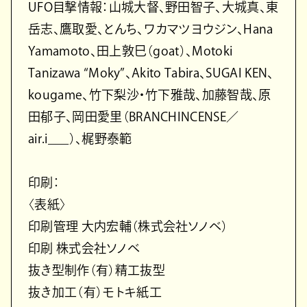
UFO目撃情報：山城大督、野田智子、大城真、東
岳志、鷹取愛、とんち、ワカマツヨウジン、Hana
Yamamoto、田上敦巳（goat）、Motoki
Tanizawa “Moky”、Akito Tabira、SUGAI KEN、
kougame、竹下梨沙・竹下雅哉、加藤智哉、原
田郁子、岡田愛里（BRANCHINCENSE／
air.i___）、梶野泰範
印刷：
〈表紙〉
印刷管理 大内宏輔（株式会社ソノベ）
印刷 株式会社ソノベ
抜き型制作（有）精工抜型
抜き加工（有）モトキ紙工