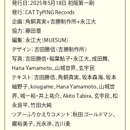
発行日：2025年5月18日 初版第一刷
発行：CAT TyPING Records
企画：角銅真実+吉勝制作所+永江大
協力：藤田塁
編集：永江大（MUESUM）
デザイン：吉田勝信（吉勝制作所）
写真：吉田勝信・稲葉鮎子・永江大、成田舞、
Hana Yamamoto、山城丗界、玄宇民
テキスト：吉田勝信、角銅真実、坂本森海、坂本
紬野子、kougame、Hana Yamamoto、山城丗
界、城一裕・井上祐介、Akito Tabira、玄宇民、松
永良平、竹田大純
ツアーふりかえりコメント：秋田ゴールドマン、
巌裕美子、光永渉、古川麦