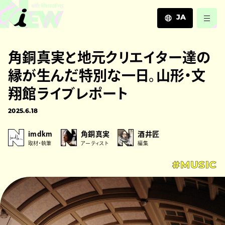
JA
JA
角銅真実と地元クリエイター達の
EN
ZH
縁が生んだ特別な一日。山形・文
翔館ライブレポート
2025.6.18
imdkm
角銅真実
酒井匠
取材・執筆
アーティスト
編集
#MUSIC