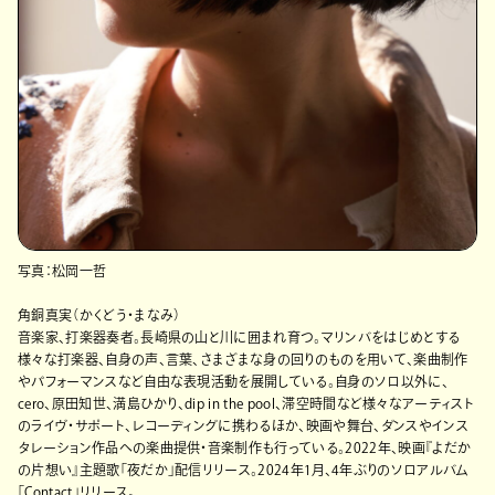
写真：松岡一哲
角銅真実（かくどう・まなみ）
音楽家、打楽器奏者。長崎県の山と川に囲まれ育つ。マリンバをはじめとする
様々な打楽器、自身の声、言葉、さまざまな身の回りのものを用いて、楽曲制作
やパフォーマンスなど自由な表現活動を展開している。自身のソロ以外に、
cero、原田知世、満島ひかり、dip in the pool、滞空時間など様々なアーティスト
のライヴ・サポート、レコーディングに携わるほか、映画や舞台、ダンスやインス
タレーション作品への楽曲提供・音楽制作も行っている。2022年、映画『よだか
の片想い』主題歌「夜だか」配信リリース。2024年1月、4年ぶりのソロアルバム
「Contact」リリース。