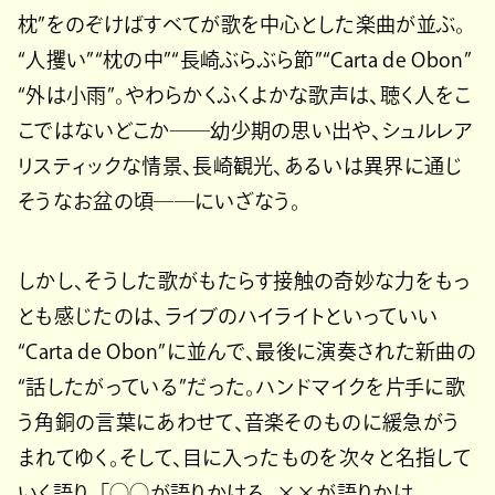
枕”をのぞけばすべてが歌を中心とした楽曲が並ぶ。
“人攫い”“枕の中”“長崎ぶらぶら節”“Carta de Obon”
“外は小雨”。やわらかくふくよかな歌声は、聴く人をこ
こではないどこか――幼少期の思い出や、シュルレア
リスティックな情景、長崎観光、あるいは異界に通じ
そうなお盆の頃――にいざなう。
しかし、そうした歌がもたらす接触の奇妙な力をもっ
とも感じたのは、ライブのハイライトといっていい
“Carta de Obon”に並んで、最後に演奏された新曲の
“話したがっている”だった。ハンドマイクを片手に歌
う角銅の言葉にあわせて、音楽そのものに緩急がう
まれてゆく。そして、目に入ったものを次々と名指して
いく語り。「◯◯が語りかける、××が語りかけ