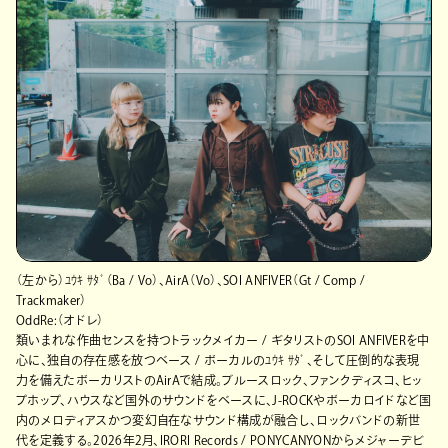
（左から）ﾕｳｷ ｻﾀﾞ（Ba / Vo）、AirA（Vo）、SOI ANFIVER（Gt / Comp /
Trackmaker）
OddRe:（オドレ）
類いまれな作曲センスを持つトラックメイカー / ギタリストのSOI ANFIVERを中
心に、独自の存在感を放つベース / ボーカルのﾕｳｷ ｻﾀﾞ、そして圧倒的な表現
力を備えたボーカリストのAirAで結成。ブルースロック、ファンクディスコ、ヒッ
プホップ、ハウスなど国外のサウンドをベースに、J-ROCKやボーカロイドなど国
内のメロディアスかつ変幻自在なサウンド構成が融合し、ロックバンドの新世
代を定義する。2026年2月、IRORI Records / PONYCANYONからメジャーデビ