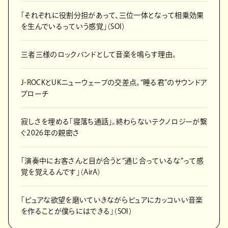
「それぞれに役割分担があって、三位一体となって相乗効果
を生んでいるっていう感覚」（SOI）
三者三様のロックバンドとして音楽を鳴らす理由。
J-ROCKとUKニューウェーブの交差点。“睡る君”のサウンドア
プローチ
寂しさを埋める「寝落ち通話」。終わらないテクノロジーが繋
ぐ2026年の親密さ
「演奏中にお客さんと目が合うと“通じ合っているな”って感
覚を覚えるんです」（AirA）
「ピュアな欲望を磨いていきながらピュアにカッコいい音楽
を作ることが僕らにはできる」（SOI）