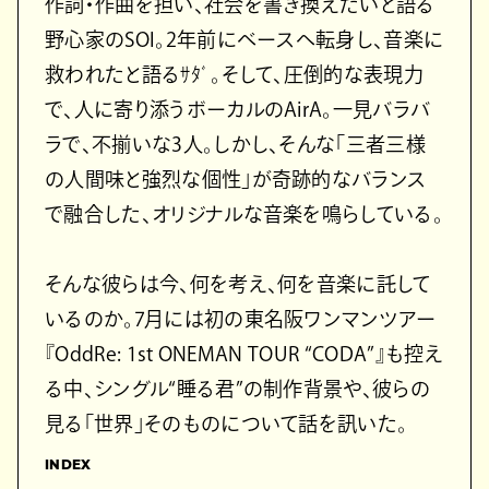
作詞・作曲を担い、社会を書き換えたいと語る
野心家のSOI。2年前にベースへ転身し、音楽に
救われたと語るｻﾀﾞ。そして、圧倒的な表現力
で、人に寄り添うボーカルのAirA。一見バラバ
ラで、不揃いな3人。しかし、そんな「三者三様
の人間味と強烈な個性」が奇跡的なバランス
で融合した、オリジナルな音楽を鳴らしている。
そんな彼らは今、何を考え、何を音楽に託して
いるのか。7月には初の東名阪ワンマンツアー
『OddRe: 1st ONEMAN TOUR “CODA”』も控え
る中、シングル“睡る君”の制作背景や、彼らの
見る「世界」そのものについて話を訊いた。
INDEX