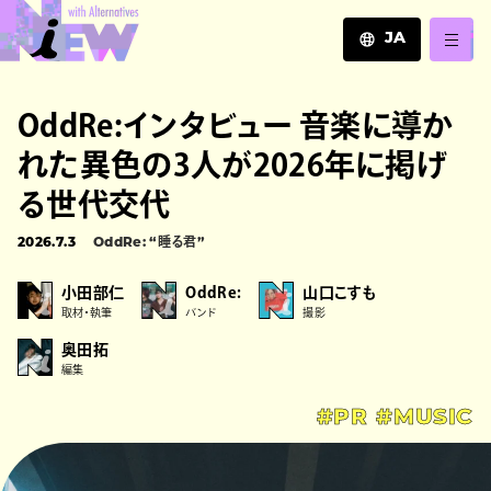
JA
JA
OddRe:インタビュー 音楽に導か
EN
ZH
れた異色の3人が2026年に掲げ
る世代交代
2026.7.3
OddRe: “睡る君”
小田部仁
OddRe:
山口こすも
取材・執筆
バンド
撮影
奥田拓
編集
#PR
#MUSIC