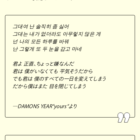
그대여 난 솔직히 좀 싫어
그대는 내가 없더라도 아무렇지 않은 게
넌 나의 모든 하루를 바꿔
난 그렇게 또 두 눈을 감고 마네
君よ 正直、ちょっと嫌なんだ
君は 僕がいなくても 平気そうだから
でも君は 僕のすべての一日を変えてしまう
だから僕はまた 目を閉じてしまう
―DAMONS YEAR“yours“より