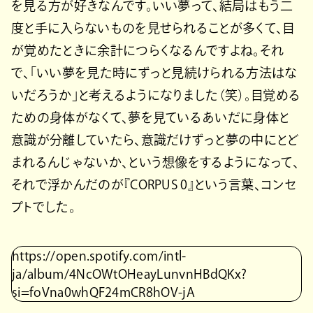
を見る方が好きなんです。いい夢って、結局はもう二
度と手に入らないものを見せられることが多くて、目
が覚めたときに余計につらくなるんですよね。それ
で、「いい夢を見た時にずっと見続けられる方法はな
いだろうか」と考えるようになりました（笑）。目覚める
ための身体がなくて、夢を見ているあいだに身体と
意識が分離していたら、意識だけずっと夢の中にとど
まれるんじゃないか、という想像をするようになって、
それで浮かんだのが『CORPUS 0』という言葉、コンセ
プトでした。
https://open.spotify.com/intl-
ja/album/4NcOWtOHeayLunvnHBdQKx?
si=foVna0whQF24mCR8hOV-jA