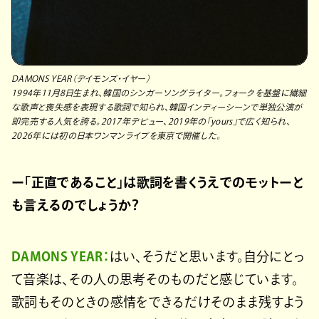
DAMONS YEAR（デイモンズ・イヤー）
1994年11月8日生まれ、韓国のシンガーソングライター。フォークを基盤に繊細
な歌声と喪失感を表現する歌詞で知られ、韓国インディーシーンで単独公演が
即完売する人気を誇る。2017年デビュー、2019年の「yours」で広く知られ、
2026年には初の日本ワンマンライブを東京で開催した。
ー「正直であること」は歌詞を書くうえでのモットーと
も言えるのでしょうか？
DAMONS YEAR：
はい、そうだと思います。自分にとっ
て音楽は、その人の思考そのものだと感じています。
歌詞もそのときの感情をできるだけそのまま残すよう