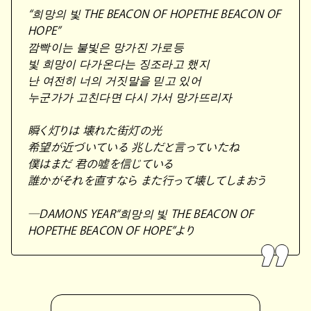
“희망의 빛 THE BEACON OF HOPETHE BEACON OF
HOPE”
깜빡이는 불빛은 망가진 가로등
빛 희망이 다가온다는 징조라고 했지
난 여전히 너의 거짓말을 믿고 있어
누군가가 고친다면 다시 가서 망가뜨리자
瞬く灯りは 壊れた街灯の光
希望が近づいている 兆しだと言っていたね
僕はまだ 君の嘘を信じている
誰かがそれを直すなら また行って壊してしまおう
―DAMONS YEAR“희망의 빛 THE BEACON OF
HOPETHE BEACON OF HOPE”より