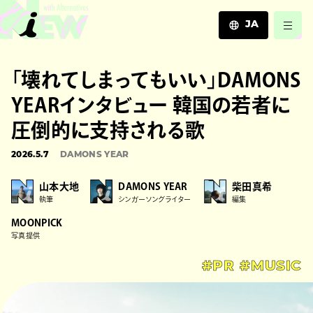
JA
JA
「壊れてしまってもいい」DAMONS
EN
ZH
YEARインタビュー 韓国の若者に
圧倒的に支持される歌
2026.5.7
DAMONS YEAR
山本大地
DAMONS YEAR
柴田真希
執筆
シンガーソングライター
編集
MOONPICK
写真提供
#PR
#MUSIC