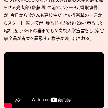
らせる光太郎（齋藤潤）の前で、父・一郎（香取慎吾）
が「今日から父さんも高校生だ」という衝撃の一言か
らスタート。続いて母・静香（仲里依紗）と妹・春香（永
尾柚乃）、ペットの猫までもが高校入学宣言をし、家谷
家全員が青春を謳歌する様子が映し出される。