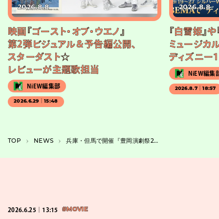
2026.8.8
2026.8.8
映画『ゴースト・オブ・ウエノ』
『白雪姫』や
第2弾ビジュアル＆予告編公開、
ミュージカル
スターダスト☆
ディズニー1
レビューが主題歌担当
NiEW編集
NiEW編集部
2026.8.7｜18:57
2026.6.29｜15:48
TOP
NEWS
兵庫・但馬で開催『豊岡演劇祭2026』公式プログラム＆フリンジプログラム発表
2026.6.25｜13:15
#MOVIE