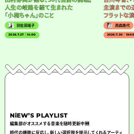
人生の岐路を経て生まれた
主演までの
「小梅ちゃん」のこと
フラットな
羽佐田瑤子
西森路代
2026.7.27｜14:00
2026.7.30｜19:0
NiEW’S PLAYLIST
編集部がオススメする音楽を随時更新中🆕
時代の機微に反応し、新しい選択肢を提示してくれるアーティ