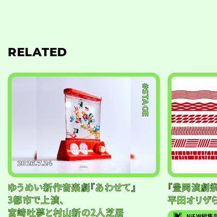
RELATED
#STAGE
2026.7.24
ゆうめい新作音楽劇『あわせて』
『豊岡演劇祭
3都市で上演、
平田オリザ
宮崎吐夢と村山新の2人芝居
NiEW編集