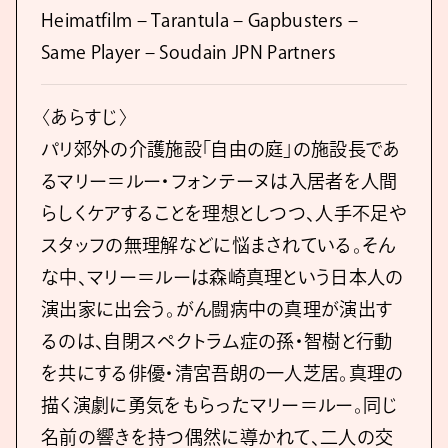
Heimatfilm – Tarantula – Gapbusters –
Same Player – Soudain JPN Partners
〈あらすじ〉
パリ郊外の介護施設「⾃由の庭」の施設長であ
るマリー＝ルー・フォンテーヌは⼊居者を⼈間
らしくケアすることを理想としつつ、人手不足や
スタッフの無理解などに悩まされている。そん
な中、マリー＝ルーは森崎真理という日本人の
演出家に出会う。がん闘病中の真理が演出す
るのは、自閉スペクトラム症の孫・智樹と行動
を共にする俳優・清宮吾朗の一人芝居。真理の
描く演劇に勇気をもらったマリー＝ルー。同じ
名前の響きを持つ偶然に導かれて、二人の交