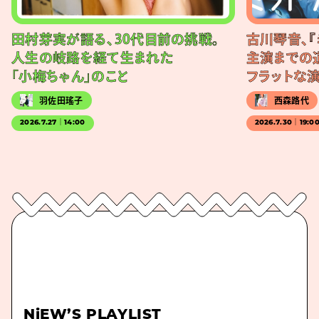
田村芽実が語る、30代目前の挑戦。
古川琴音、『
人生の岐路を経て生まれた
主演までの
「小梅ちゃん」のこと
フラットな
羽佐田瑤子
西森路代
2026.7.27｜14:00
2026.7.30｜19:0
NiEW’S PLAYLIST