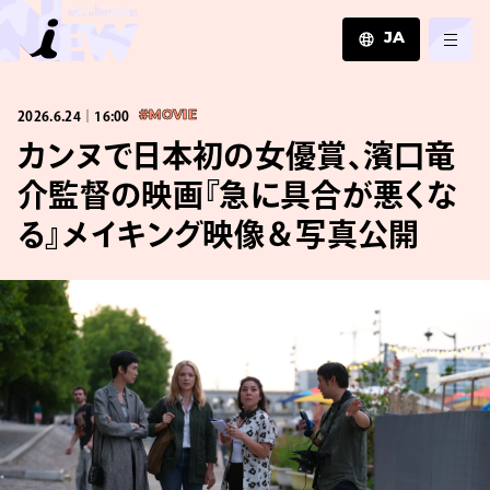
JA
JA
2026.6.24｜16:00
#MOVIE
EN
ZH
カンヌで日本初の女優賞、濱口竜
介監督の映画『急に具合が悪くな
る』メイキング映像＆写真公開