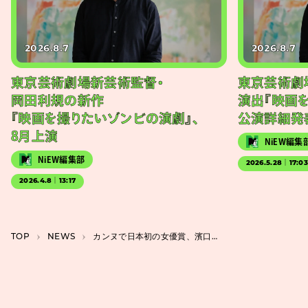
2026.8.7
2026.8.7
東京芸術劇場新芸術監督・
東京芸術劇
岡田利規の新作
演出『映画
『映画を撮りたいゾンビの演劇』、
公演詳細発
8月上演
NiEW編集
NiEW編集部
2026.5.28｜17:0
2026.4.8｜13:17
TOP
NEWS
カンヌで日本初の女優賞、濱口竜介監督の映画『急に具合が悪くなる』メイキング映像＆写真公開