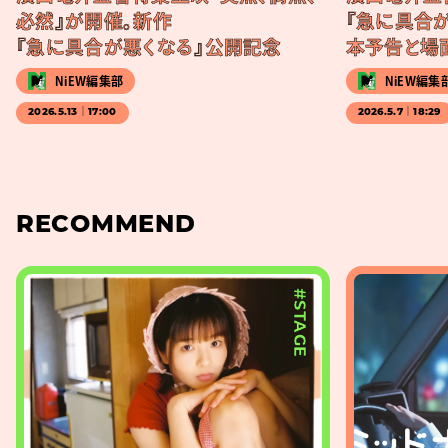
必然』が開催。新作
『急に具合が
『急に具合が悪くなる』公開記念
本予告と場
NiEW編集部
NiEW編集
2026.5.13｜17:00
2026.5.7｜18:29
RECOMMEND
#STAGE