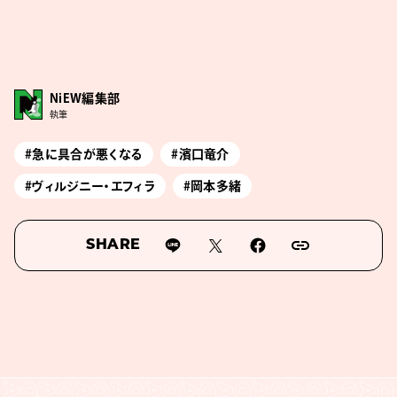
NiEW編集部
執筆
#急に具合が悪くなる
#濱口竜介
#ヴィルジニー・エフィラ
#岡本多緒
SHARE