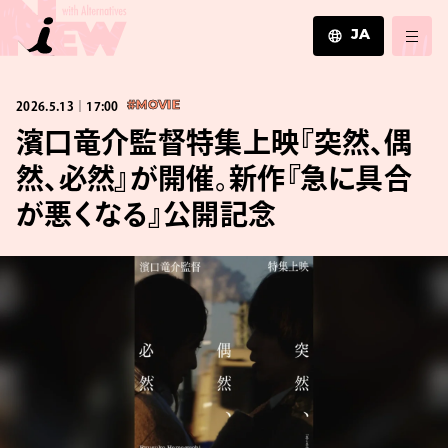
JA
JA
2026.5.13｜17:00
#MOVIE
EN
ZH
濱口竜介監督特集上映『突然、偶
然、必然』が開催。新作『急に具合
が悪くなる』公開記念