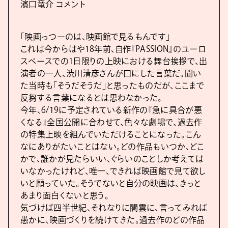
濱口竜介 コメント
「映画っつーのは、映画館で見るもんです」
これは今からはや18年前、自作『PASSION』のユーロ
スペースでの1日限りの上映における舞台挨拶で、出
演者の一人、渋川清彦さんが口にした言葉だ。聞い
た当時も「そうだそうだ」と思ったものだが、ここまで
反芻する言葉になるとは思わなかった。
今年、6/19に予定されている新作の『急に具合が悪
くなる』全国公開に合わせて、色々な劇場で、過去作
の特集上映を組んでいただけることになった。こん
なにありがたいことはない。どの作品もいつか、どこ
かで、誰かが見たらいい、ぐらいのことしか考えては
いなかったけれど、唯一、できれば映画館で見て欲し
いと願っていた。そうでないと自分の映画は、きっと
あまり面白くないと思う。
気づけば四半世紀、それなりに闇雲に、言ってみれば
愚かに、映画づくりを続けてきた。過去作のどの作品