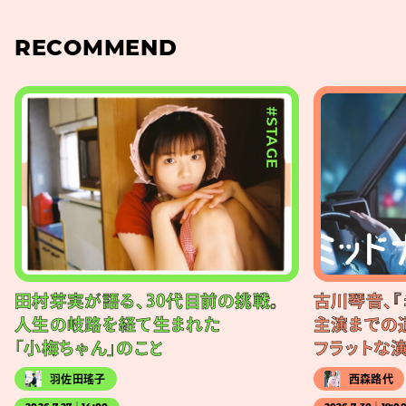
RECOMMEND
#STAGE
田村芽実が語る、30代目前の挑戦。
古川琴音、『
人生の岐路を経て生まれた
主演までの
「小梅ちゃん」のこと
フラットな
羽佐田瑤子
西森路代