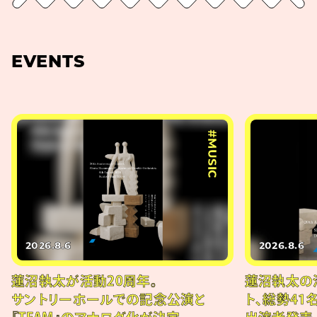
EVENTS
#MUSIC
2026.8.6
2026.8.6
蓮沼執太が活動20周年。
蓮沼執太の
サントリーホールでの記念公演と
ト、総勢41