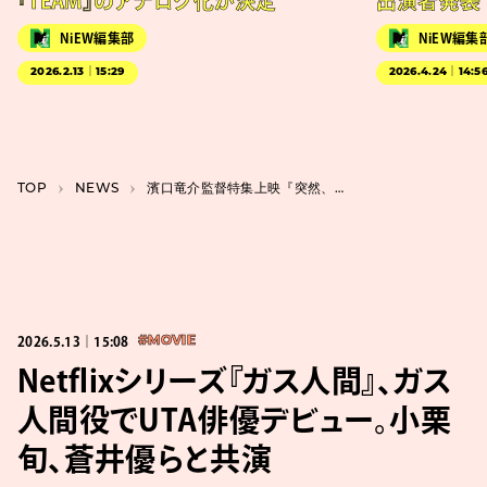
『TEAM』のアナログ化が決定
出演者発表
NiEW編集部
NiEW編集
2026.2.13｜15:29
2026.4.24｜14:5
TOP
NEWS
濱口竜介監督特集上映『突然、偶然、必然』が開催。新作『急に具合が悪くなる』公開記念
2026.5.13｜15:08
#MOVIE
Netflixシリーズ『ガス人間』、ガス
人間役でUTA俳優デビュー。小栗
旬、蒼井優らと共演