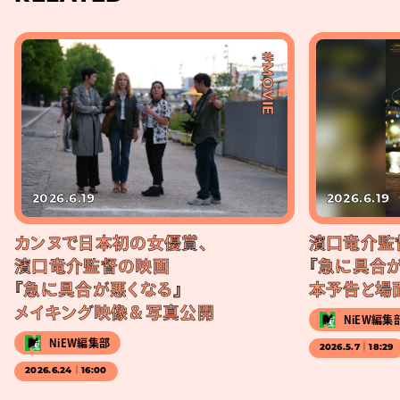
#MOVIE
2026.6.19
2026.6.19
カンヌで日本初の女優賞、
濱口竜介監
濱口竜介監督の映画
『急に具合が
『急に具合が悪くなる』
本予告と場
メイキング映像＆写真公開
NiEW編集
NiEW編集部
2026.5.7｜18:29
2026.6.24｜16:00