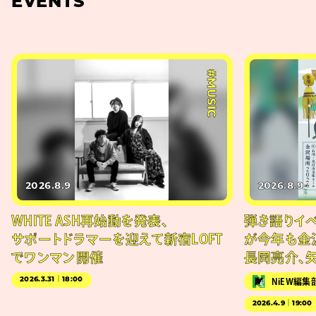
EVENTS
#MUSIC
2026.8.9
2026.8.9
WHITE ASH再始動を発表、
弾き語りイベン
サポートドラマーを迎えて新宿LOFT
が今年も金
でワンマン開催
長岡亮介、
2026.3.31｜18:00
NiEW編集
2026.4.9｜19:00