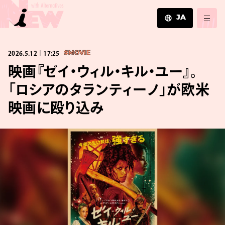
JA
JA
2026.5.12｜17:25
#MOVIE
EN
ZH
映画『ゼイ・ウィル・キル・ユー』。
「ロシアのタランティーノ」が欧米
映画に殴り込み