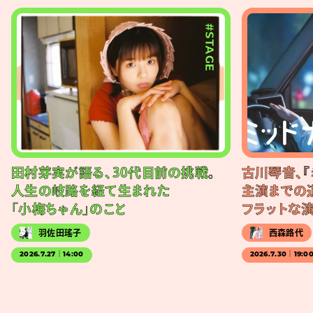
#STAGE
田村芽実が語る、30代目前の挑戦。
古川琴音、『
人生の岐路を経て生まれた
主演までの
「小梅ちゃん」のこと
フラットな
羽佐田瑤子
西森路代
2026.7.27｜14:00
2026.7.30｜19:0