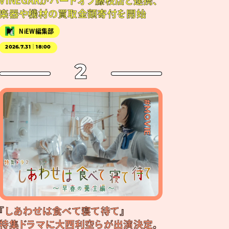
VINEGARがハードオフ藤枝店と連携、
楽器や機材の買取金額寄付を開始
NiEW編集部
2026.7.31｜18:00
2
#MOVIE
『しあわせは食べて寝て待て』
特集ドラマに大西利空らが出演決定。