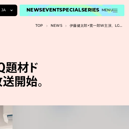
NEWS
EVENT
SPECIAL
SERIES
JA
MENU
JA
TOP
NEWS
伊藤健太郎×寛一郎W主演、LGBTQ題材ドラマ『100日後に別れる僕と彼』が放送開始。
EN
ZH
Q題材ド
放送開始。