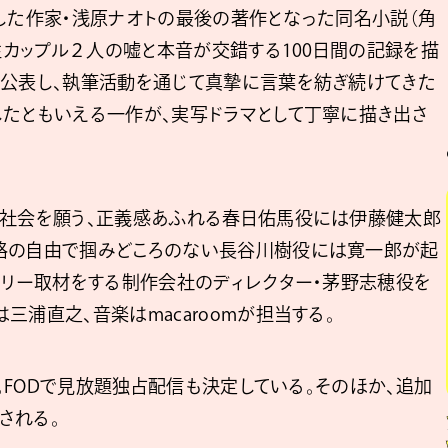
逝した作家・浅原ナオトの最後の著作となった同名小説（角
同性カップル２人の嘘と本音が交錯する100日間の記録を描
を公表し、執筆活動を通じて真摯に言葉を紡ぎ続けてきた
したともいえる一作が、実写ドラマとして丁寧に描き出さ
る社会を願う、正義感あふれる春日佑馬役には伊藤健太郎
格の自由で掴みどころのない長谷川樹役には寛一郎が起
タリー取材をする制作会社のディレクター・茅野志穂役を
三浦直之、音楽はmacaroomが担当する。
定。FODで見放題独占配信も決定している。そのほか、追加
される。