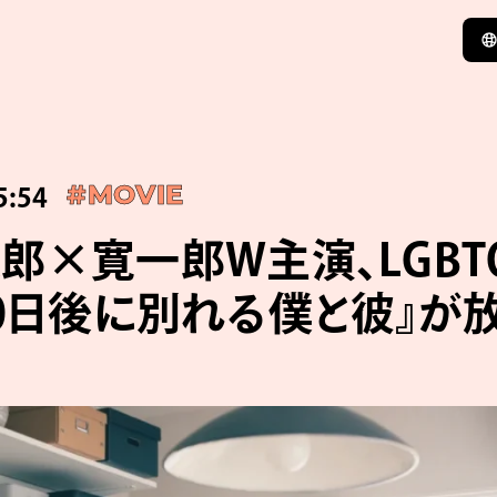
5:54
#MOVIE
郎×寛一郎W主演、LGBT
00日後に別れる僕と彼』が