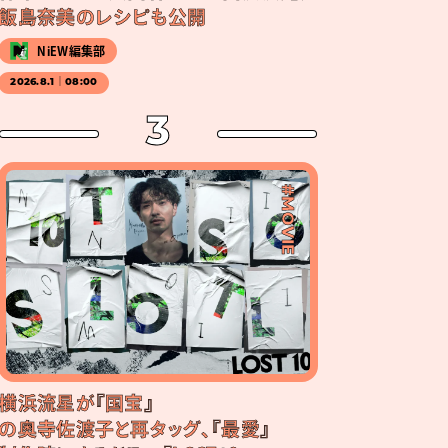
飯島奈美のレシピも公開
NiEW編集部
2026.8.1｜08:00
3
#MOVIE
横浜流星が『国宝』
の奥寺佐渡子と再タッグ、『最愛』