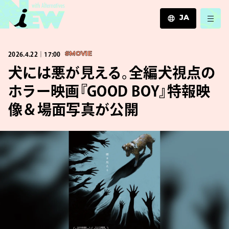
JA
JA
2026.4.22｜17:00
#MOVIE
EN
ZH
犬には悪が見える。全編犬視点の
ホラー映画『GOOD BOY』特報映
像＆場面写真が公開