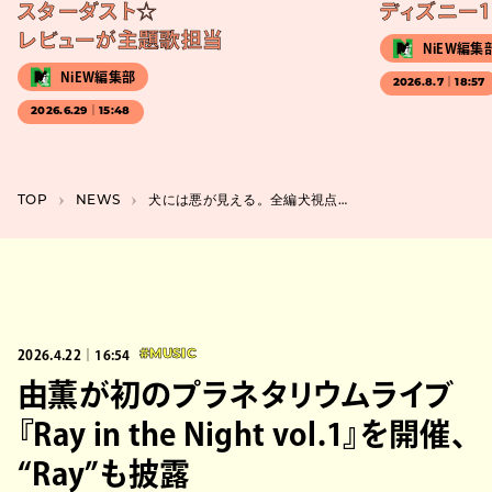
スターダスト☆
ディズニー1
レビューが主題歌担当
NiEW編集
NiEW編集部
2026.8.7｜18:57
2026.6.29｜15:48
TOP
NEWS
犬には悪が見える。全編犬視点のホラー映画『GOOD BOY』特報映像＆場面写真が公開
2026.4.22｜16:54
#MUSIC
由薫が初のプラネタリウムライブ
『Ray in the Night vol.1』を開催、
“Ray”も披露