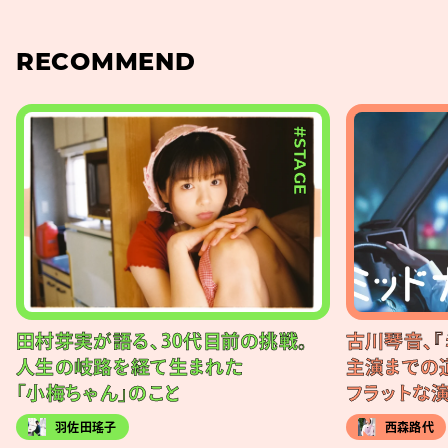
RECOMMEND
#STAGE
田村芽実が語る、30代目前の挑戦。
古川琴音、『
人生の岐路を経て生まれた
主演までの
「小梅ちゃん」のこと
フラットな
羽佐田瑤子
西森路代