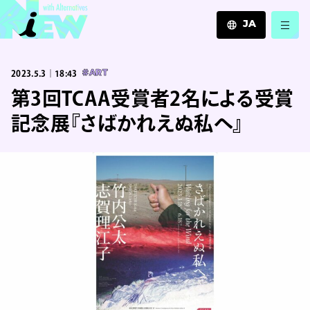
JA
JA
2023.5.3｜18:43
#ART
EN
ZH
第3回TCAA受賞者2名による受賞
記念展『さばかれえぬ私へ』