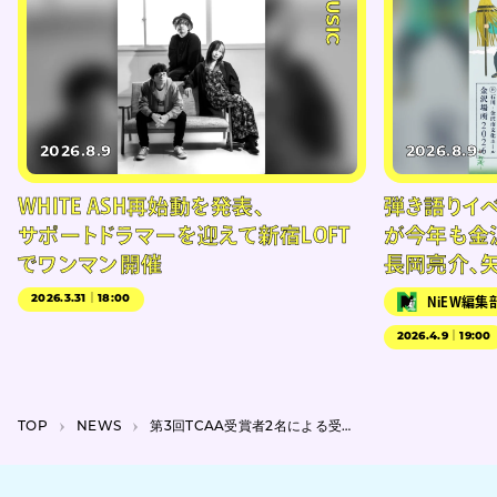
#MUSIC
2026.8.9
2026.8.9
WHITE ASH再始動を発表、
弾き語りイベン
サポートドラマーを迎えて新宿LOFT
が今年も金
でワンマン開催
長岡亮介、
2026.3.31｜18:00
NiEW編集
2026.4.9｜19:00
TOP
NEWS
第3回TCAA受賞者2名による受賞記念展『さばかれえぬ私へ』