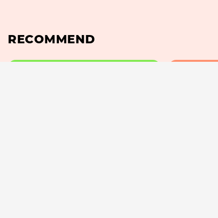
RECOMMEND
#STAGE
田村芽実が語る、30代目前の挑戦。
古川琴音、『
人生の岐路を経て生まれた
主演までの
「小梅ちゃん」のこと
フラットな
羽佐田瑤子
西森路代