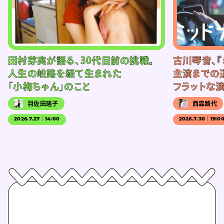
田村芽実が語る、30代目前の挑戦。
古川琴音、『
人生の岐路を経て生まれた
主演までの
「小梅ちゃん」のこと
フラットな
羽佐田瑤子
西森路代
2026.7.27｜14:00
2026.7.30｜19:0