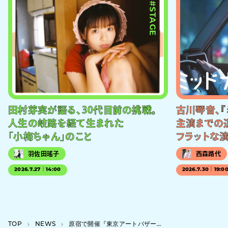
#STAGE
田村芽実が語る、30代目前の挑戦。
古川琴音、『
人生の岐路を経て生まれた
主演までの
「小梅ちゃん」のこと
フラットな
羽佐田瑤子
西森路代
2026.7.27｜14:00
2026.7.30｜19:0
TOP
NEWS
原宿で開催『東京アートバザール』、クリエイター約40組が参加