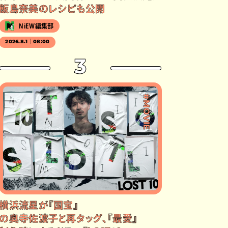
飯島奈美のレシピも公開
NiEW編集部
2026.8.1｜08:00
3
#MOVIE
横浜流星が『国宝』
の奥寺佐渡子と再タッグ、『最愛』