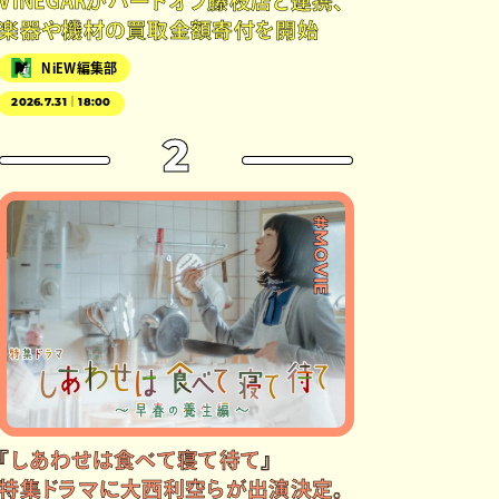
VINEGARがハードオフ藤枝店と連携、
楽器や機材の買取金額寄付を開始
NiEW編集部
2026.7.31｜18:00
2
#MOVIE
『しあわせは食べて寝て待て』
特集ドラマに大西利空らが出演決定。