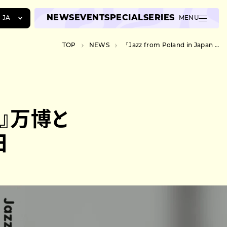
NEWS
EVENT
SPECIAL
SERIES
JA
MENU
JA
TOP
NEWS
『Jazz from Poland in Japan 2025』万博と東阪で開催、ポーランドから9組来日
EN
ZH
025』万博と
日