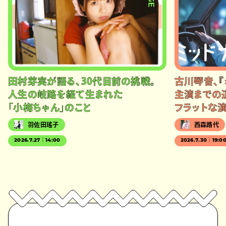
田村芽実が語る、30代目前の挑戦。
古川琴音、『
人生の岐路を経て生まれた
主演までの
「小梅ちゃん」のこと
フラットな
羽佐田瑤子
西森路代
2026.7.27｜14:00
2026.7.30｜19:0