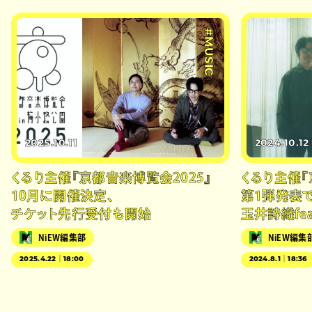
#MUSIC
2025.10.11
2024.10.12
くるり主催『京都音楽博覧会2025』
くるり主催『
10月に開催決定、
第1弾発表でKI
チケット先行受付も開始
玉井詩織fe
NiEW編集部
NiEW編集
2025.4.22｜18:00
2024.8.1｜18:36