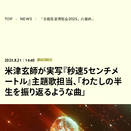
TOP
NEWS
『京都音楽博覧会2025』の最終発表で青葉市子、岸田繫弦楽四重奏を追加
2025.8.21｜14:40
#MUSIC
米津玄師が実写『秒速5センチメ
ートル』主題歌担当、「わたしの半
生を振り返るような曲」