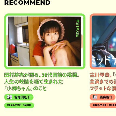
RECOMMEND
#STAGE
田村芽実が語る、30代目前の挑戦。
古川琴音、『
人生の岐路を経て生まれた
主演までの
「小梅ちゃん」のこと
フラットな
羽佐田瑤子
西森路代
2026.7.27｜14:00
2026.7.30｜19:0