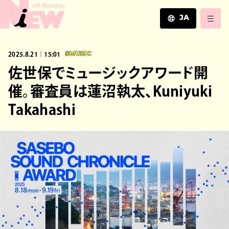
JA
JA
2025.8.21｜15:01
#MUSIC
EN
ZH
佐世保でミュージックアワード開
催。審査員は蓮沼執太、Kuniyuki
Takahashi