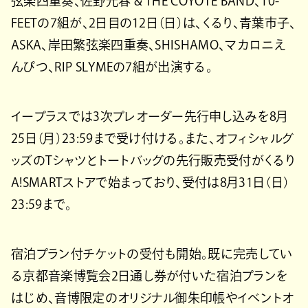
弦楽四重奏、佐野元春 & THE COYOTE BAND、10-
FEETの7組が、2日目の12日（日）は、くるり、青葉市子、
ASKA、岸田繁弦楽四重奏、SHISHAMO、マカロニえ
んぴつ、RIP SLYMEの7組が出演する。
イープラスでは3次プレオーダー先行申し込みを8月
25日（月）23:59まで受け付ける。また、オフィシャルグ
ッズのTシャツとトートバッグの先行販売受付がくるり
A!SMARTストアで始まっており、受付は8月31日（日）
23:59まで。
宿泊プラン付チケットの受付も開始。既に完売してい
る京都音楽博覧会2日通し券が付いた宿泊プランを
はじめ、音博限定のオリジナル御朱印帳やイベントオ