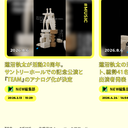
#MUSIC
2026.8.6
2026.8.6
蓮沼執太が活動20周年。
蓮沼執太の
サントリーホールでの記念公演と
ト、総勢41
『TEAM』のアナログ化が決定
出演者発表
NiEW編集部
NiEW編集
2026.2.13｜15:29
2026.4.24｜14:5