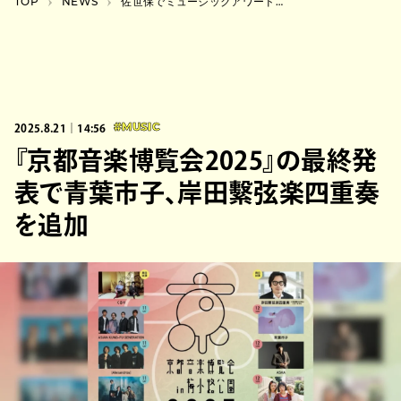
TOP
NEWS
佐世保でミュージックアワード開催。審査員は蓮沼執太、Kuniyuki Takahashi
2025.8.21｜14:56
#MUSIC
『京都音楽博覧会2025』の最終発
表で青葉市子、岸田繫弦楽四重奏
を追加