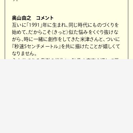
奥山由之 コメント
互いに「1991」年に生まれ、同じ時代にものづくりを
始めて、だからこそ（きっと）似た悩みをくぐり抜けな
がら、時に一緒に創作をしてきた米津さんと、ついに
『秒速5センチメートル』を共に描けたことが嬉しくて
なりません。
主人公である貴樹の半生に、映像や音楽を通して僕
ら自身を重ねて描くことの意味が「1991」という曲の
筆跡に詰まっているように感じて、初めて聴いたと
き、その歌詞と音色に心が震えました。一歩一歩の歩
みを大切に踏みしめるような旋律を、ぜひスクリーン
で体感していただけましたら幸いです。
また、”1991”が用いられた予告編も公開されている。