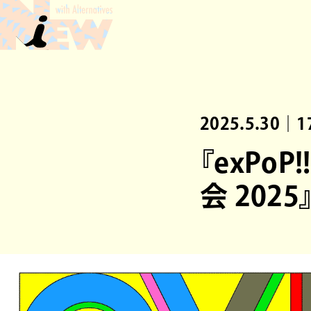
2025.5.30｜1
『exPoP
会 20