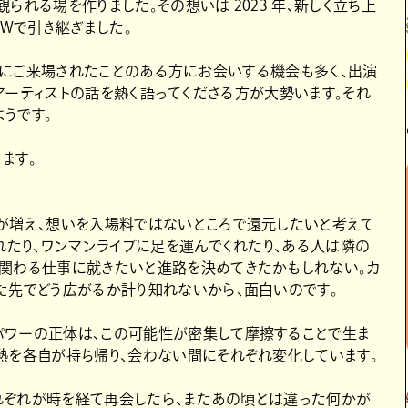
られる場を作りました。その想いは 2023 年、新しく立ち上
EWで引き継ぎました。
!!!』にご来場されたことのある方にお会いする機会も多く、出演
で観たアーティストの話を熱く語ってくださる方が大勢います。それ
うです。
ます。
が増え、想いを入場料ではないところで還元したいと考えて
れたり、ワンマンライブに足を運んでくれたり、ある人は隣の
関わる仕事に就きたいと進路を決めてきたかもしれない。カ
た先でどう広がるか計り知れないから、面白いのです。
パワーの正体は、この可能性が密集して摩擦することで生ま
熱を各自が持ち帰り、会わない間にそれぞれ変化しています。
それぞれが時を経て再会したら、またあの頃とは違った何かが