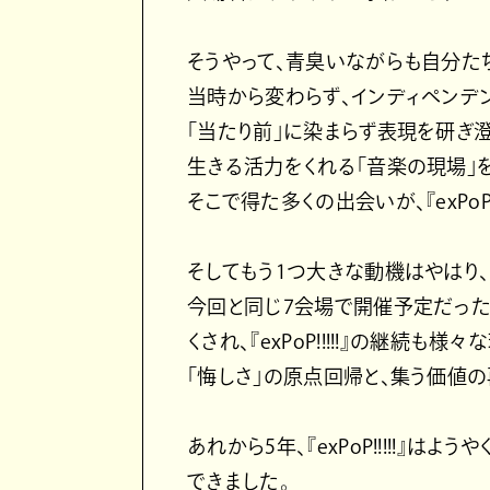
そうやって、青臭いながらも自分た
当時から変わらず、インディペンデ
「当たり前」に染まらず表現を研ぎ
生きる活力をくれる「音楽の現場」
そこで得た多くの出会いが、『exPoP
そしてもう1つ大きな動機はやはり
今回と同じ7会場で開催予定だった『CR
くされ、『exPoP!!!!!』の継続
「悔しさ」の原点回帰と、集う価値の
あれから5年、『exPoP!!!!!』
できました。