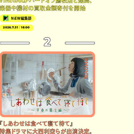
VINEGARがハードオフ藤枝店と連携、
楽器や機材の買取金額寄付を開始
NiEW編集部
2026.7.31｜18:00
2
#MOVIE
『しあわせは食べて寝て待て』
特集ドラマに大西利空らが出演決定。