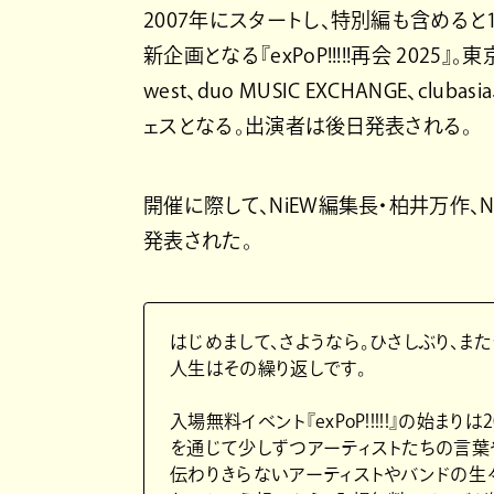
2007年にスタートし、特別編も含めると18
新企画となる『exPoP!!!!!再会 2025』。東京・渋谷
west、duo MUSIC EXCHANGE、clu
ェスとなる。出演者は後日発表される。
開催に際して、NiEW編集⻑・柏井万作、Ni
発表された。
はじめまして、さようなら。ひさしぶり、ま
人生はその繰り返しです。
入場無料イベント『exPoP!!!!!』の始まりは
を通じて少しずつアーティストたちの言葉
伝わりきらないアーティストやバンドの生