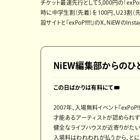
チケット最速先行として5,000円の「exPo
時に中学生割（先着）を100円、U23割（
設サイトと『exPoP!!!!!』のX、NiEWのI
NiEW編集部からのひ
この日ばかりは有料にて🎟️
2007年、入場無料イベント『exPoP
才能あるアーティストが認められず
健全なライブハウスが近寄りがたい
入場料はわれわれが払うから、とに