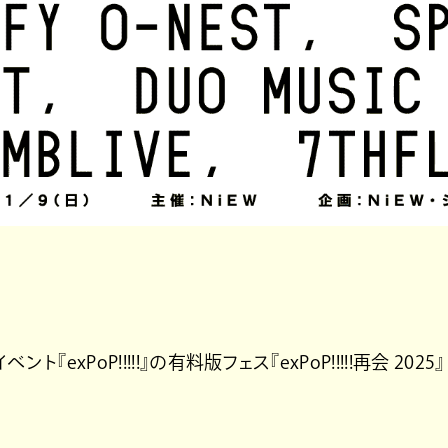
xPoP!!!!!』の有料版フェス『exPoP!!!!!再会 2025』