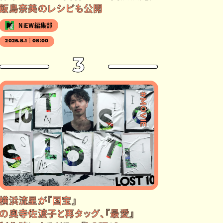
飯島奈美のレシピも公開
NiEW編集部
2026.8.1｜08:00
3
#MOVIE
横浜流星が『国宝』
の奥寺佐渡子と再タッグ、『最愛』