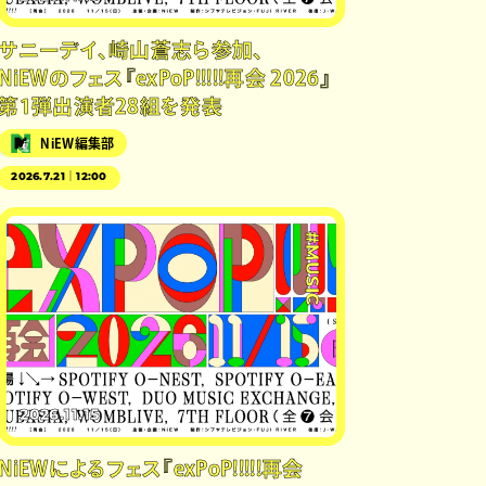
サニーデイ、崎山蒼志ら参加、
NiEWのフェス『exPoP!!!!!再会 2026』
第1弾出演者28組を発表
NiEW編集部
2026.7.21｜12:00
#MUSIC
2026.11.15
NiEWによるフェス『exPoP!!!!!再会