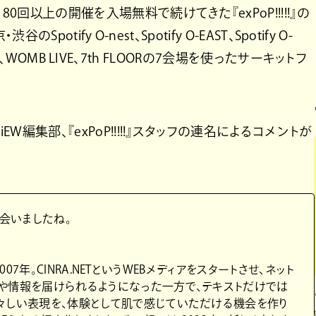
0回以上の開催を入場無料で続けてきた『exPoP!!!!!』の
のSpotify O-nest、Spotify O-EAST、Spotify O-
basia、WOMB LIVE、7th FLOORの7会場を使ったサーキットフ
EW編集部、『exPoP!!!!!』スタッフの連名によるコメントが
た会いましたね。
2007年。CINRA.NETというWEBメディアをスタートさせ、ネット
や情報を届けられるようになった一方で、テキストだけでは
々しい表現を、体験として肌で感じていただける機会を作り