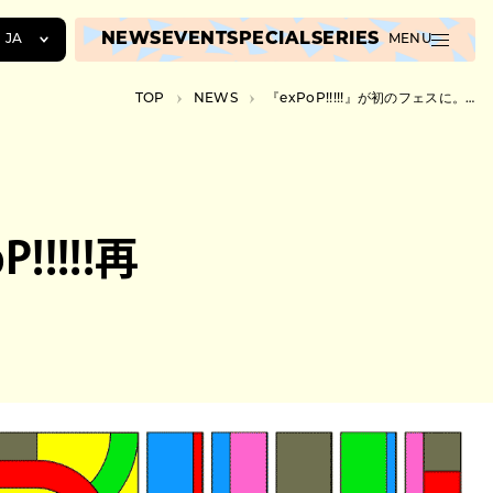
NEWS
EVENT
SPECIAL
SERIES
JA
MENU
JA
TOP
NEWS
『exPoP!!!!!』が初のフェスに。『exPoP!!!!!再会 2025』渋谷7会場で開催決定
EN
ZH
!!!!!再