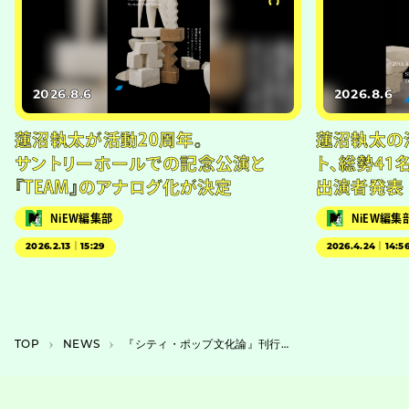
2026.8.6
2026.8.6
蓮沼執太が活動20周年。
蓮沼執太の
サントリーホールでの記念公演と
ト、総勢41
『TEAM』のアナログ化が決定
出演者発表
NiEW編集部
NiEW編集
2026.2.13｜15:29
2026.4.24｜14:5
TOP
NEWS
『シティ・ポップ文化論』刊行、柴那典や宮沢章夫らが講師を務めた連続講義を書籍化