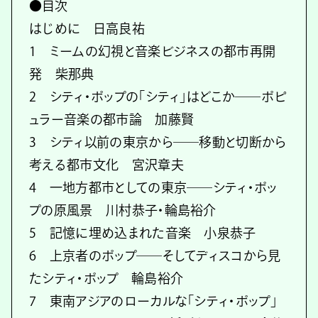
●目次
はじめに 日高良祐
1 ミームの幻視と音楽ビジネスの都市再開
発 柴那典
2 シティ・ポップの「シティ」はどこか──ポピ
ュラー音楽の都市論 加藤賢
3 シティ以前の東京から──移動と切断から
考える都市文化 宮沢章夫
4 一地方都市としての東京──シティ・ポッ
プの原風景 川村恭子・輪島裕介
5 記憶に埋め込まれた音楽 小泉恭子
6 上京者のポップ──そしてディスコから見
たシティ・ポップ 輪島裕介
7 東南アジアのローカルな「シティ・ポップ」