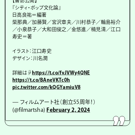
【書影公開】
『シティ・ポップ文化論』
日高良祐＝編著
柴那典／加藤賢／宮沢章夫／川村恭子／輪島裕介
／小泉恭子／大和田俊之／金悠進／楠見清／江口
寿史＝著
イラスト：江口寿史
デザイン：川名潤
詳細は☟
https://t.co/fvJVWy4QNE
https://t.co/BAneVKTc0h
pic.twitter.com/kQGYamiuV8
— フィルムアート社（創立55周年！）
(@filmartsha)
February 2, 2024