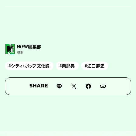
NiEW編集部
執筆
#シティ・ポップ文化論
#柴那典
#江口寿史
SHARE