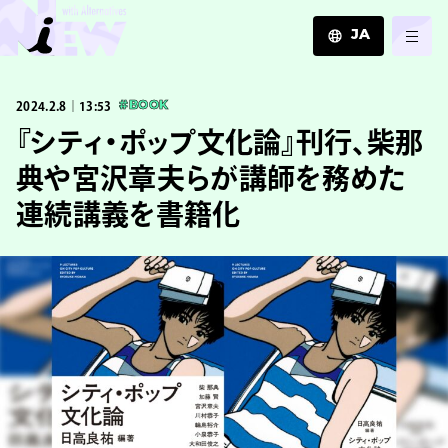
JA
JA
2024.2.8｜13:53
#BOOK
EN
ZH
『シティ・ポップ文化論』刊行、柴那
典や宮沢章夫らが講師を務めた
連続講義を書籍化