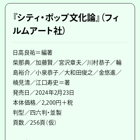
『シティ・ポップ文化論』（フィ
ルムアート社）
日高良祐＝編著
柴那典／加藤賢／宮沢章夫／川村恭子／輪
島裕介／小泉恭子／大和田俊之／金悠進／
楠見清／江口寿史＝著
発売日／2024年2月23日
本体価格／2,200円＋税
判型／四六判・並製
頁数／256頁（仮）