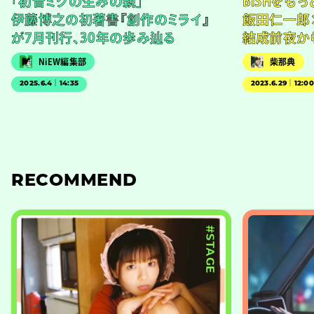
「初音ミクの生みの親」
BiSHをも
伊藤博之の初著書『創作のミライ』
飯田仁一郎
が7月刊行、30年の歩み辿る
結成前夜か
NiEW編集部
柴那典
2025.6.4｜14:35
2023.6.29｜12:0
RECOMMEND
#STAGE