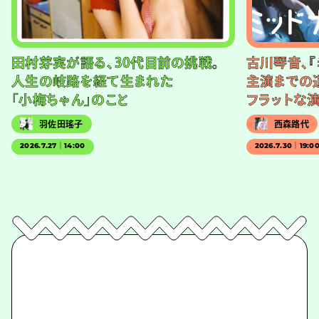
田村芽実が語る、30代目前の挑戦。
古川琴音、『
人生の岐路を経て生まれた
主演までの
「小梅ちゃん」のこと
フラットな
羽佐田瑤子
西森路代
2026.7.27｜14:00
2026.7.30｜19:0