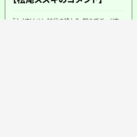
『ふくすけ』は、20代の終わり、初めてギャグ中
心ではなく、ストーリーとキャラクターを煮詰め
て考えた作品です。当時、初進出のスズナリで
お客さんが列をなしていた光景が忘れられま
せん。
新しくできた劇場の場所が歌舞伎町であると
聞き、迷いなく歌舞伎町が舞台のこの芝居の再
演を思いつきました。
今回、新たな設定として、やはり自分が演じて
いたコオロギという役に思い入れがあって、コ
オロギが主役の話も見てみたいなと。
ここまで毒毒しい芝居は最近見ないと思いま