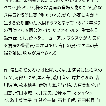
同作品は、薬剤被害によって障がいを持った少年「フ
クスケ」をめぐり、様々な境遇の登場人物たちが、底な
き悪意と情愛に突き動かされながら、必死にもがき
生きる姿を描いた人間ドラマとなっている。12年ぶり
の再演となる同公演では、サブタイトルを「歌舞伎町
黙示録」とし、台本をリニューアル。フクスケが入院す
る病院の警備員・コオロギと、盲目の妻・サカエの夫
婦を軸に、物語が展開される。
作・演出を務めるのは松尾スズキ。出演者には松尾の
ほか、阿部サダヲ、黒木華、荒川良々、岸井ゆきの、皆
川猿時、松本穂香、伊勢志摩、猫背椿、宍戸美和公、内
田慈、町田水城、河井克夫、菅原永二、オクイシュー
ジ、秋山菜津子、加賀谷一肇、石井千賀、石田彩夏、江