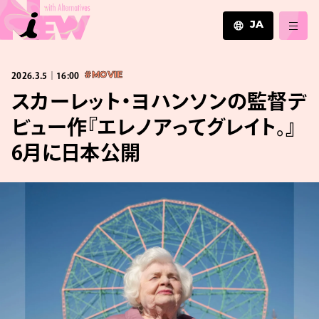
JA
JA
2026.3.5｜16:00
#MOVIE
EN
ZH
スカーレット・ヨハンソンの監督デ
ビュー作『エレノアってグレイト。』
6月に日本公開