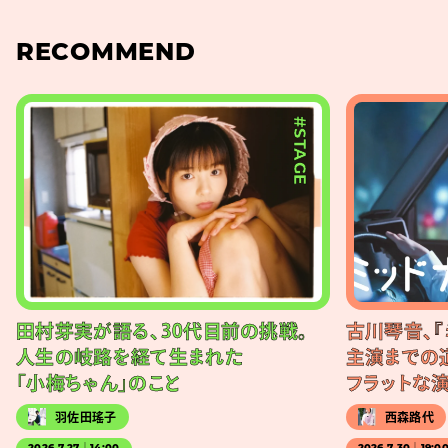
RECOMMEND
#STAGE
田村芽実が語る、30代目前の挑戦。
古川琴音、『
人生の岐路を経て生まれた
主演までの
「小梅ちゃん」のこと
フラットな
羽佐田瑤子
西森路代