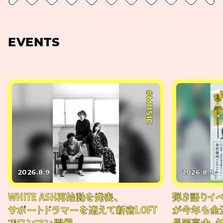
EVENTS
#MUSIC
2026.8.9
2026.8.9
WHITE ASH再始動を発表、
弾き語りイベン
サポートドラマーを迎えて新宿LOFT
が今年も金