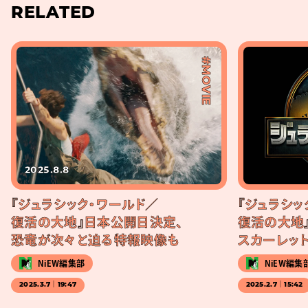
RELATED
#MOVIE
2025.8.8
『ジュラシック・ワールド／
『ジュラシッ
復活の大地』日本公開日決定、
復活の大地
恐竜が次々と迫る特報映像も
スカーレッ
NiEW編集部
NiEW編集
2025.3.7｜19:47
2025.2.7｜15:42