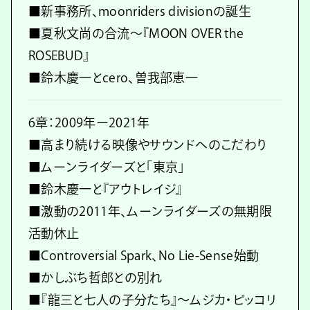
■新事務所、moonriders divisionの誕生
■夏秋文尚の合流〜『MOON OVER the
ROSEBUD』
■鈴木慶一とcero、曽我部恵一
6章：2009年ー2021年
■高まり続ける映像やサウンドへのこだわり
■ムーンライダーズと「東京」
■鈴木慶一と『アウトレイジ』
■激動の2011年、ムーンライダーズの無期限
活動休止
■Controversial Spark、No Lie-Sense始動
■かしぶち哲郎との別れ
■『龍三と七人の子分たち』〜ムジカ・ピッコリ