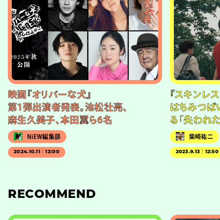
#MOVIE
映画『オリバーな犬』
『スキンレス
第1弾出演者発表。池松壮亮、
はちみつぱ
麻生久美子、本田翼ら6名
る「失われ
NiEW編集部
柴崎祐二
2024.10.11｜12:00
2023.9.13｜12:50
RECOMMEND