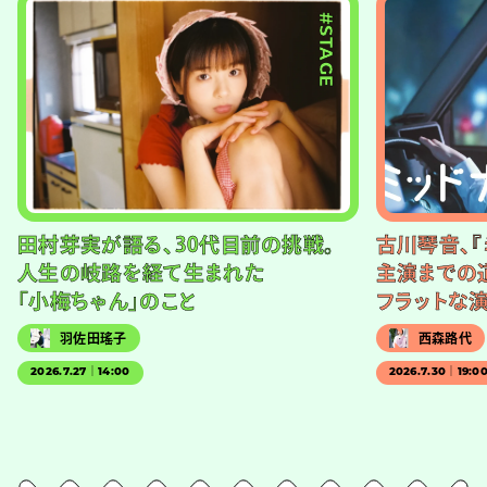
#STAGE
田村芽実が語る、30代目前の挑戦。
古川琴音、『
人生の岐路を経て生まれた
主演までの
「小梅ちゃん」のこと
フラットな
羽佐田瑤子
西森路代
2026.7.27｜14:00
2026.7.30｜19:0