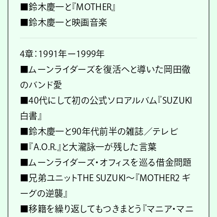
■鈴木慶一と『MOTHER』
■鈴木慶一と映画音楽
4章：1991年ー1999年
■ムーンライダーズを復活へと導いた岡田徹
のバンド愛
■40代にして初の公式ソロアルバム『SUZUKI
白書』
■鈴木慶一と90年代前半の雑誌／テレビ
■『A.O.R.』と大瀧詠一が残した言葉
■ムーンライダーズ・オフィスを巡る借金問題
■兄弟ユニットTHE SUZUKI〜『MOTHER2 ギ
ーグの逆襲』
■移籍を繰り返してもつきまとう『マニア・マニ