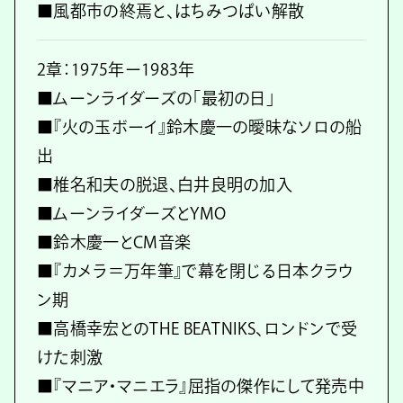
■風都市の終焉と、はちみつぱい解散
2章：1975年ー1983年
■ムーンライダーズの「最初の日」
■『火の玉ボーイ』鈴木慶一の曖昧なソロの船
出
■椎名和夫の脱退、白井良明の加入
■ムーンライダーズとYMO
■鈴木慶一とCM音楽
■『カメラ＝万年筆』で幕を閉じる日本クラウ
ン期
■高橋幸宏とのTHE BEATNIKS、ロンドンで受
けた刺激
■『マニア・マニエラ』屈指の傑作にして発売中