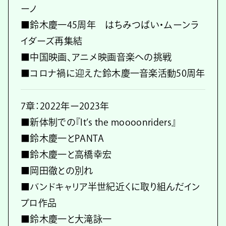
ーノ
■鈴木慶一45周年 はちみつぱい・ムーンラ
イダーズ再集結
■中国映画、アニメ映画音楽への挑戦
■コロナ禍に迎えた鈴木慶一音楽活動50周年
7章：2022年ー2023年
■新体制での『It’s the moooonriders』
■鈴木慶一とPANTA
■鈴木慶一と高橋幸宏
■岡田徹との別れ
■バンドキャリア半世紀近くに取り組んだイン
プロ作品
■鈴木慶一と大滝詠一