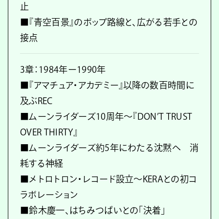
止
■『青空百景』のポップ路線と、広がる若手との
接点
3章：1984年ー1990年
■『アマチュア・アカデミー』以降の数百時間に
及ぶREC
■ムーンライダーズ10周年〜『DON’T TRUST
OVER THIRTY』
■ムーンライダーズ約5年にわたる沈黙へ 消
耗する神経
■メトロトロン・レコード設立〜KERAとの初コ
ラボレーション
■鈴木慶一、はちみつぱいとの「決着」