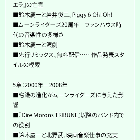
エラ』の亡霊
■鈴木慶一と岩井俊二、Piggy 6 Oh! Oh!
■ムーンライダーズ20周年 ファンハウス時
代の音楽性の多様さ
■鈴木慶一と演劇
■先行リミックス、無料配信……作品発表スタ
イルの模索
5章：2000年ー2008年
■宅録の進化がムーンライダーズに与えた影
響
■『Dire Morons TRIBUNE』以降のバンド内で
の役割
■鈴木慶一と北野武、映画音楽仕事の充実