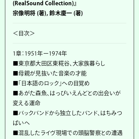
(RealSound Collection)』
宗像明将 (著), 鈴木慶一 (著)
＜目次＞
1章：1951年ー1974年
■東京都大田区東糀谷、大家族暮らし
■母親が見抜いた音楽の才能
■「日本語のロック」への目覚め
■あがた森魚、はっぴいえんどとの出会いが
変える運命
■バックバンドから独立したバンド、はちみつ
ぱいへ
■混乱したライヴ現場での頭脳警察との遭遇