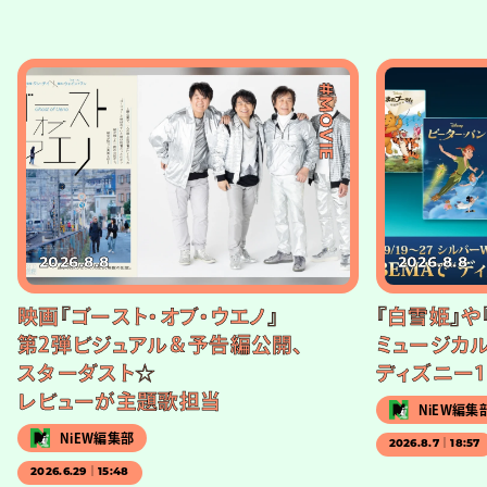
#MOVIE
2026.8.8
2026.8.8
映画『ゴースト・オブ・ウエノ』
『白雪姫』や
第2弾ビジュアル＆予告編公開、
ミュージカル
スターダスト☆
ディズニー1
レビューが主題歌担当
NiEW編集
NiEW編集部
2026.8.7｜18:57
2026.6.29｜15:48