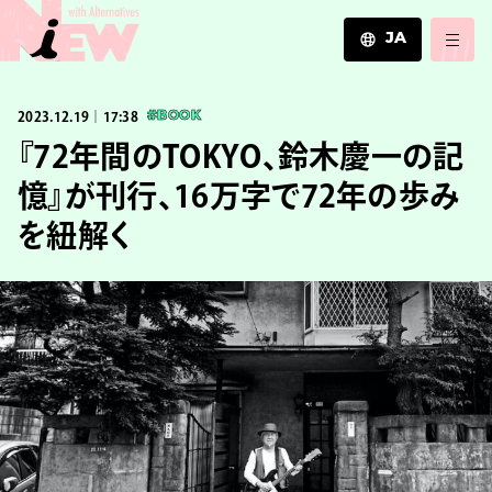
JA
JA
2023.12.19｜17:38
#BOOK
EN
ZH
『72年間のTOKYO、鈴木慶一の記
憶』が刊行、16万字で72年の歩み
を紐解く