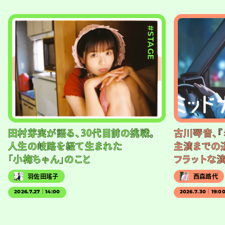
#STAGE
田村芽実が語る、30代目前の挑戦。
古川琴音、『
人生の岐路を経て生まれた
主演までの
「小梅ちゃん」のこと
フラットな
羽佐田瑤子
西森路代
2026.7.27｜14:00
2026.7.30｜19:0