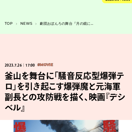
TOP
NEWS
劇団おぼんろの舞台『月の鏡にうつる聲』に萩谷慧悟ら出演、桃太郎伝説が題材
2023.7.26｜17:00
#MOVIE
釜山を舞台に「騒音反応型爆弾テ
ロ」を引き起こす爆弾魔と元海軍
副長との攻防戦を描く、映画『デシ
ベル』