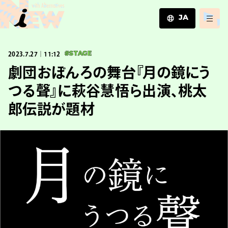
JA
JA
2023.7.27｜11:12
#STAGE
EN
ZH
劇団おぼんろの舞台『月の鏡にう
つる聲』に萩谷慧悟ら出演、桃太
郎伝説が題材