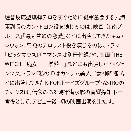
騒音反応型爆弾テロを防ぐために孤軍奮闘する元海
軍副長のカン・ドヨン役を演じるのは、映画『江南ブ
ルース』『最も普通の恋愛』などに出演してきたキム・
レウォン。高IQのテロリスト役を演じるのは、ドラマ
『ビッグマウス』『ロマンスは別冊付録』や、映画『THE
WITCH／魔女 ―増殖―』などにも出演したイ・ジョ
ンソク。ドラマ『私のIDはカンナム美人』『女神降臨』な
どに出演してきたK-POPボーイズグループ・ASTROの
チャウヌは、信念のある海軍潜水艦の音響探知下士
官役として、デビュー後、初の映画出演を果たす。