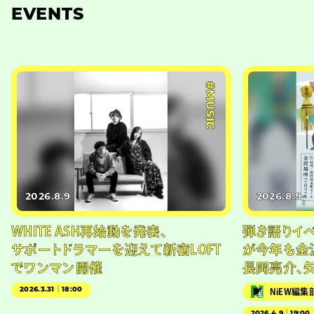
EVENTS
#MUSIC
2026.8.9
2026.8.9
WHITE ASH再始動を発表、
弾き語りイベン
サポートドラマーを迎えて新宿LOFT
が今年も金
でワンマン開催
長岡亮介、
2026.3.31｜18:00
NiEW編集
2026.4.9｜19:00