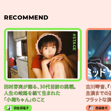
RECOMMEND
#STAGE
田村芽実が語る、30代目前の挑戦。
古川琴音、『
人生の岐路を経て生まれた
主演までの
「小梅ちゃん」のこと
フラットな
羽佐田瑤子
西森路代