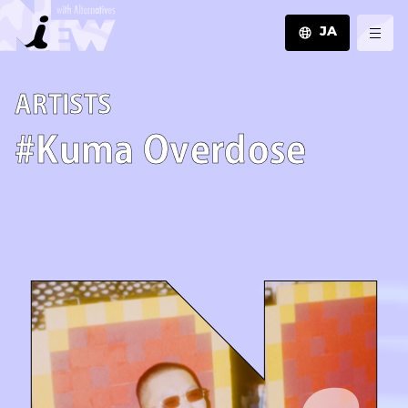
JA
JA
A­R­T­I­S­T­S
EN
ZH
#Kuma Overdose