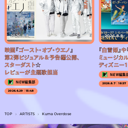
2026.8.8
2026.8.8
映画『ゴースト・オブ・ウエノ』
『白雪姫』や
第2弾ビジュアル＆予告編公開、
ミュージカル
スターダスト☆
ディズニー1
レビューが主題歌担当
NiEW編集
NiEW編集部
2026.8.7｜18:57
2026.6.29｜15:48
TOP
A­R­T­I­S­T­S
Kuma Overdose