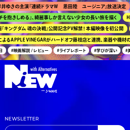
ゆきの主演『連続ドラマＷ 恩田陸 ユージニア』放送決定
を抱きしめる』、綺麗事しか言えない少女の長い旅を描く
HI
キングダム 魂の決戦』公開記念PV解禁！ 本編映像を初公開
るAPPLE VINEGARがハードオフ藤枝店と連携、楽器や機材
#映画解説 / レビュー
#ライブレポート
#学びが深い
#美
NEWSLETTER