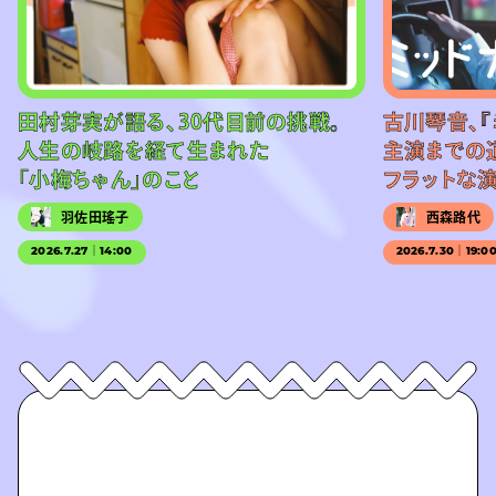
田村芽実が語る、30代目前の挑戦。
古川琴音、『
人生の岐路を経て生まれた
主演までの
「小梅ちゃん」のこと
フラットな
羽佐田瑤子
西森路代
2026.7.27｜14:00
2026.7.30｜19:0