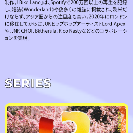
制作。「Bike Lane」は、Spotifyで200万回以上の再生を記録
し、雑誌《Wonderland》や数多くの雑誌に掲載され、欧米だ
けならず、アジア圏からの注目度も高い。2020年にロンドン
に移住してからは、UKヒップホップアーティストLord Apex
や、JNR CHOI、Bktherula、Rico Nastyなどとのコラボレーシ
ョンを実現。
SERIES
#MUSIC