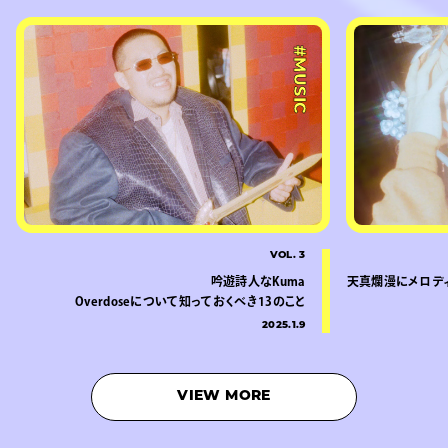
#MUSIC
VOL. 3
吟遊詩人なKuma
天真爛漫にメロディ
Overdoseについて知っておくべき13のこと
2025.1.9
VIEW MORE