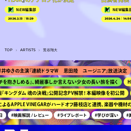
NiEW編集部
NiEW編集
2026.2.13｜15:29
2026.4.24｜14:5
TOP
A­R­T­I­S­T­S
荒谷翔大
ゆきの主演『連続ドラマＷ 恩田陸 ユージニア』放送決定
を抱きしめる』、綺麗事しか言えない少女の長い旅を描く
HI
キングダム 魂の決戦』公開記念PV解禁！ 本編映像を初公開
るAPPLE VINEGARがハードオフ藤枝店と連携、楽器や機材
#映画解説 / レビュー
#ライブレポート
#学びが深い
#美