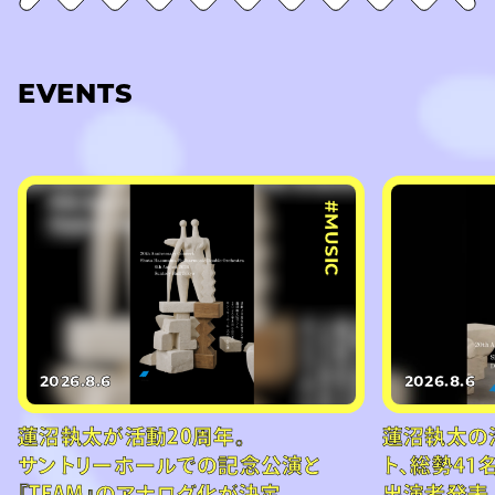
EVENTS
#MUSIC
2026.8.6
2026.8.6
蓮沼執太が活動20周年。
蓮沼執太の
サントリーホールでの記念公演と
ト、総勢41
『TEAM』のアナログ化が決定
出演者発表