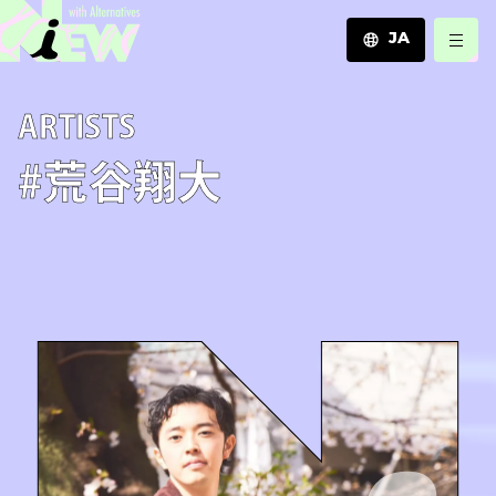
JA
JA
A­R­T­I­S­T­S
EN
ZH
#荒谷翔大