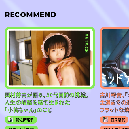
RECOMMEND
#STAGE
田村芽実が語る、30代目前の挑戦。
古川琴音、『
人生の岐路を経て生まれた
主演までの
「小梅ちゃん」のこと
フラットな
羽佐田瑤子
西森路代
2026.7.27｜14:00
2026.7.30｜19:0