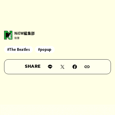
NiEW編集部
執筆
#The Beatles
#popup
SHARE