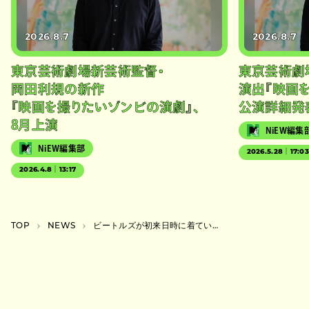
2026.8.7
2026.8.7
東京芸術劇場新芸術監督・
東京芸術劇
岡田利規の新作
演出『映画
『映画を撮りたいゾンビの演劇』、
公演詳細発
8月上演
NiEW編集
NiEW編集部
2026.5.28｜17:0
2026.4.8｜13:17
TOP
NEWS
ビートルズが初来日時に着ていた「JALはっぴ」、ポップアップストアで店頭販売決定