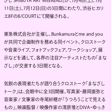
ざし SHIBUYA ART WEEKEND』が、7月4日(土)、7月
11日(土)、7月12日(日)の3日間にわたり、渋谷ヒカリ
エ8Fの8/COURTにて開催される。
東急株式会社が主催し、Bunkamuraとme and you
が共同で企画制作を務める同イベント。クロストーク
や音楽ライブ、フォトブックフェア、ワークショップ、展
示などを通して、各界の注目アーティストたちの「まな
ざし」が交差する3日間となる。
気鋭の表現者たちが語り合うクロストーク「まなざし
トーク」は、会期中に全3回開催。写真家・藤岡亜弥と
音楽家 / 文筆家の寺尾紗穂が「うつろうことで見える
もの」、映画監督 / 映像作家の清原惟とDIVA・ゆっき