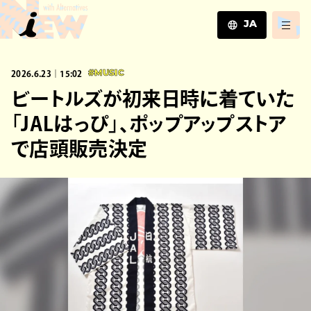
JA
JA
2026.6.23｜15:02
#MUSIC
EN
ZH
ビートルズが初来日時に着ていた
「JALはっぴ」、ポップアップストア
で店頭販売決定