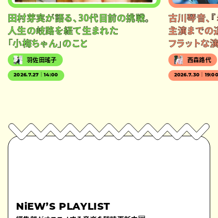
田村芽実が語る、30代目前の挑戦。
古川琴音、『
人生の岐路を経て生まれた
主演までの
「小梅ちゃん」のこと
フラットな
羽佐田瑤子
西森路代
2026.7.27｜14:00
2026.7.30｜19:0
NiEW’S PLAYLIST