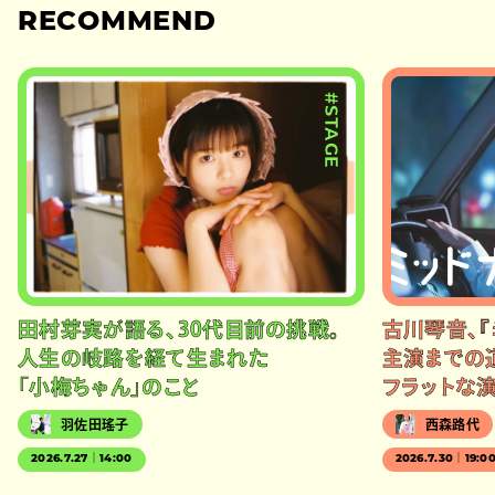
RECOMMEND
#STAGE
田村芽実が語る、30代目前の挑戦。
古川琴音、『
人生の岐路を経て生まれた
主演までの
「小梅ちゃん」のこと
フラットな
羽佐田瑤子
西森路代
2026.7.27｜14:00
2026.7.30｜19:0