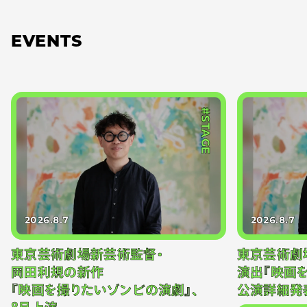
EVENTS
#STAGE
2026.8.7
2026.8.7
東京芸術劇場新芸術監督・
東京芸術劇
岡田利規の新作
演出『映画
『映画を撮りたいゾンビの演劇』、
公演詳細発