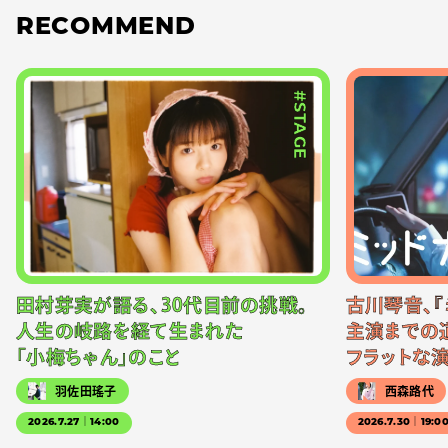
RECOMMEND
#STAGE
田村芽実が語る、30代目前の挑戦。
古川琴音、『
人生の岐路を経て生まれた
主演までの
「小梅ちゃん」のこと
フラットな
羽佐田瑤子
西森路代
2026.7.27｜14:00
2026.7.30｜19:0