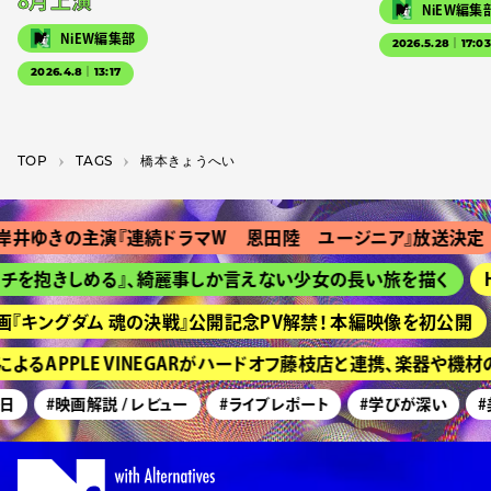
8月上演
NiEW編集
NiEW編集部
2026.5.28｜17:0
2026.4.8｜13:17
TOP
T­A­G­S
橋本きょうへい
井ゆきの主演『連続ドラマＷ 恩田陸 ユージニア』放送決定
チを抱きしめる』、綺麗事しか言えない少女の長い旅を描く
H
『キングダム 魂の決戦』公開記念PV解禁！ 本編映像を初公開
るAPPLE VINEGARがハードオフ藤枝店と連携、楽器や機
日
#映画解説 / レビュー
#ライブレポート
#学びが深い
#